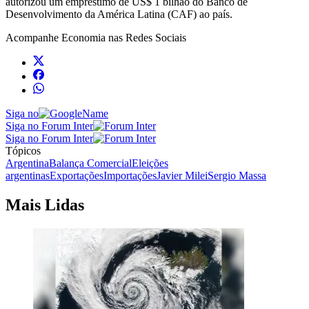
autorizou um empréstimo de US$ 1 bilhão do Banco de
Desenvolvimento da América Latina (CAF) ao país.
Acompanhe
Economia
nas Redes Sociais
Siga no
Siga no Forum Inter
Siga no Forum Inter
Tópicos
Argentina
Balança Comercial
Eleições
argentinas
Exportações
Importações
Javier Milei
Sergio Massa
Mais Lidas