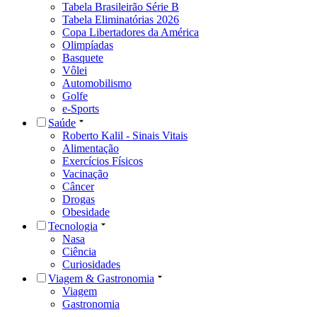
Tabela Brasileirão Série B
Tabela Eliminatórias 2026
Copa Libertadores da América
Olimpíadas
Basquete
Vôlei
Automobilismo
Golfe
e-Sports
Saúde
Roberto Kalil - Sinais Vitais
Alimentação
Exercícios Físicos
Vacinação
Câncer
Drogas
Obesidade
Tecnologia
Nasa
Ciência
Curiosidades
Viagem & Gastronomia
Viagem
Gastronomia