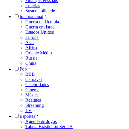
Finanças Pessoais
Loterias
Sustentabilidade
Internacional
Guerra na Ucrânia
Guerra em Israel
Estados Unidos
Europa
Ásia
África
Oriente Médio
Rússia
China
Pop
BBB
Carnaval
Celebridades
Cinema
Música
Realities
Streaming
TV
Esportes
Agenda de Jogos
Tabela Brasileirão Série A