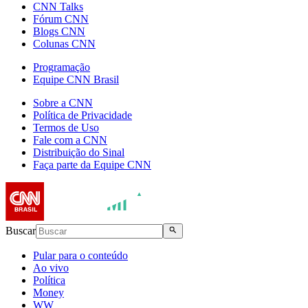
CNN Talks
Fórum CNN
Blogs CNN
Colunas CNN
Programação
Equipe CNN Brasil
Sobre a CNN
Política de Privacidade
Termos de Uso
Fale com a CNN
Distribuição do Sinal
Faça parte da Equipe CNN
Buscar
Pular para o conteúdo
Ao vivo
Política
Money
WW