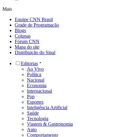
Mais
Equipe CNN Brasil
Grade de Programação
Blogs
Colunas
Fórum CNN
Mapa do site
Distribuição do Sinal
Editorias
Ao Vivo
Política
Nacional
Economia
Internacional
Pop
Esportes
Inteligência Artificial
Saúde
Tecnologia
Viagem & Gastronomia
Auto
Comportamento