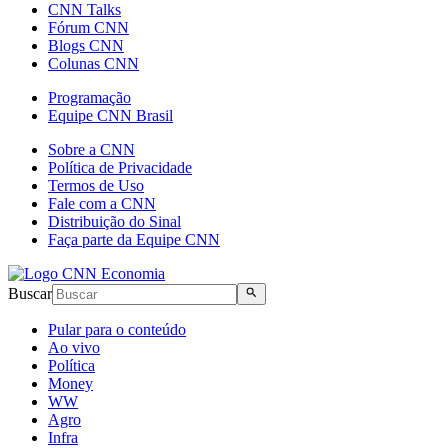
CNN Talks
Fórum CNN
Blogs CNN
Colunas CNN
Programação
Equipe CNN Brasil
Sobre a CNN
Política de Privacidade
Termos de Uso
Fale com a CNN
Distribuição do Sinal
Faça parte da Equipe CNN
Buscar
Pular para o conteúdo
Ao vivo
Política
Money
WW
Agro
Infra