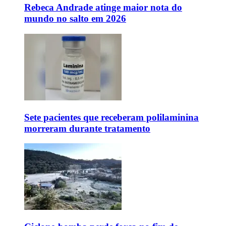
Rebeca Andrade atinge maior nota do
mundo no salto em 2026
Sete pacientes que receberam polilaminina
morreram durante tratamento