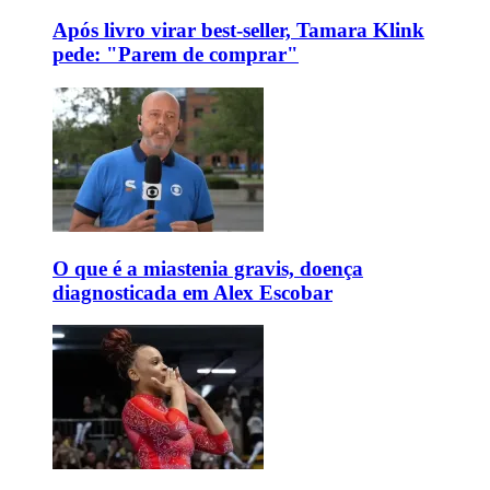
Após livro virar best-seller, Tamara Klink
pede: "Parem de comprar"
O que é a miastenia gravis, doença
diagnosticada em Alex Escobar