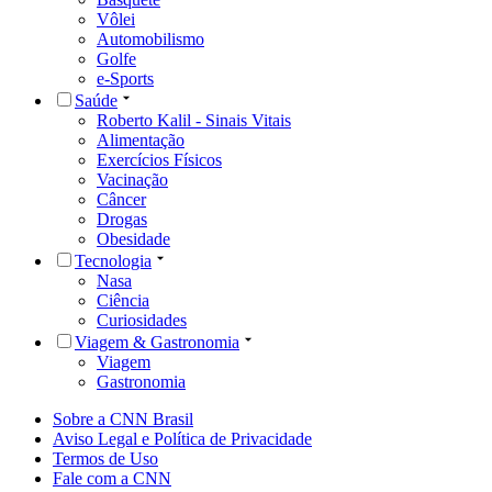
Vôlei
Automobilismo
Golfe
e-Sports
Saúde
Roberto Kalil - Sinais Vitais
Alimentação
Exercícios Físicos
Vacinação
Câncer
Drogas
Obesidade
Tecnologia
Nasa
Ciência
Curiosidades
Viagem & Gastronomia
Viagem
Gastronomia
Sobre a CNN Brasil
Aviso Legal e Política de Privacidade
Termos de Uso
Fale com a CNN