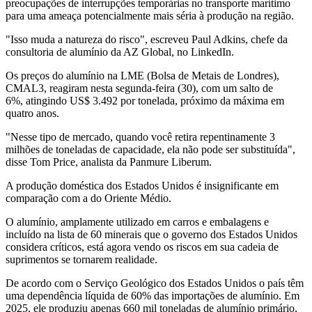
preocupações de interrupções temporárias no transporte marítimo
para uma ameaça potencialmente mais séria à produção na região.
"Isso muda a natureza do risco", escreveu Paul Adkins, chefe da
consultoria de alumínio da AZ Global, no LinkedIn.
Os preços do alumínio na
LME (
Bolsa de Metais de Londres)
,
CMAL3,
reagiram nesta segunda-feira (30),
com um salto de
6%,
atingindo US$ 3.492 por tonelada, próximo da máxima em
quatro anos.
"Nesse tipo de mercado, quando você retira repentinamente 3
milhões de toneladas de capacidade, ela não pode ser substituída",
disse Tom Price, analista da Panmure Liberum.
A produção doméstica dos Estados Unidos é insignificante em
comparação com a do Oriente Médio.
O alumínio, amplamente utilizado em carros e embalagens e
incluído na lista de 60 minerais que o governo dos Estados Unidos
considera críticos, está agora vendo os riscos em sua cadeia de
suprimentos se tornarem realidade.
De acordo com o Serviço Geológico dos Estados Unidos o país têm
uma dependência líquida de 60% das importações de alumínio. Em
2025, ele produziu apenas 660 mil toneladas de alumínio primário,