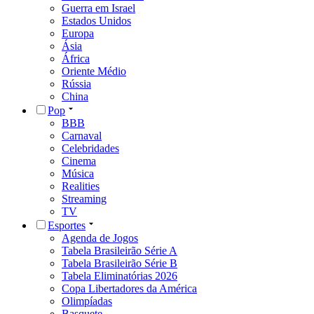
Guerra em Israel
Estados Unidos
Europa
Ásia
África
Oriente Médio
Rússia
China
Pop
BBB
Carnaval
Celebridades
Cinema
Música
Realities
Streaming
TV
Esportes
Agenda de Jogos
Tabela Brasileirão Série A
Tabela Brasileirão Série B
Tabela Eliminatórias 2026
Copa Libertadores da América
Olimpíadas
Basquete