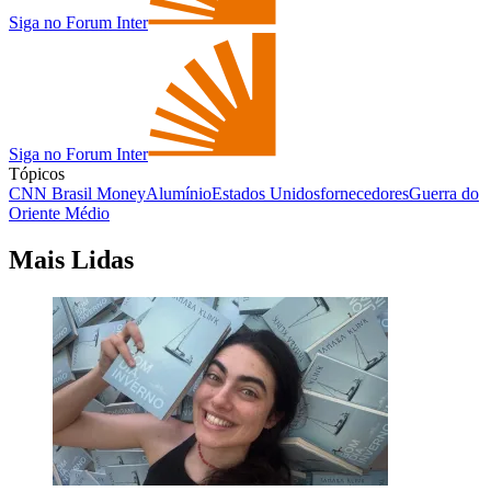
Siga no Forum Inter
Siga no Forum Inter
Tópicos
CNN Brasil Money
Alumínio
Estados Unidos
fornecedores
Guerra do
Oriente Médio
Mais Lidas