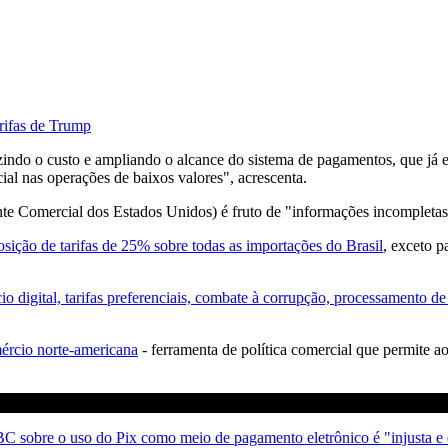
arifas de Trump
indo o custo e ampliando o alcance do sistema de pagamentos, que já er
ial nas operações de baixos valores", acrescenta.
te Comercial dos Estados Unidos) é fruto de "informações incompletas"
sição de tarifas de 25% sobre todas as importações do Brasil
, exceto p
o digital, tarifas preferenciais, combate à corrupção, processamento de 
ércio norte-americana
- ferramenta de política comercial que permite a
BC sobre o uso do Pix como meio de pagamento eletrônico é "injusta e 