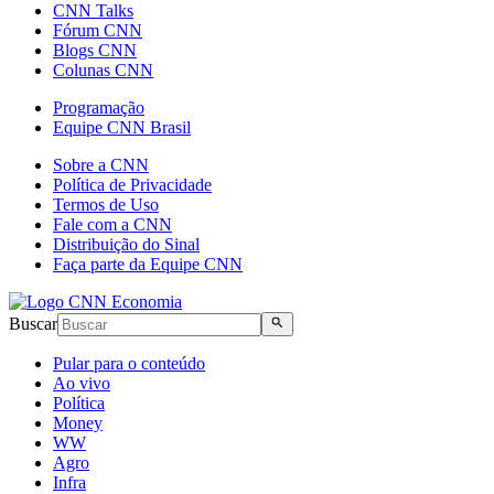
CNN Talks
Fórum CNN
Blogs CNN
Colunas CNN
Programação
Equipe CNN Brasil
Sobre a CNN
Política de Privacidade
Termos de Uso
Fale com a CNN
Distribuição do Sinal
Faça parte da Equipe CNN
Buscar
Pular para o conteúdo
Ao vivo
Política
Money
WW
Agro
Infra