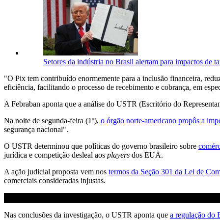
Setores da indústria no Brasil alertam para impactos de t
"O Pix tem contribuído enormemente para a inclusão financeira, reduz
eficiência, facilitando o processo de recebimento e cobrança, em espec
A Febraban aponta que a análise do USTR (Escritório do Representan
Na noite de segunda-feira (1º),
o órgão norte-americano propôs a impo
segurança nacional".
O USTR determinou que políticas do governo brasileiro sobre
comérci
jurídica e competição desleal aos
players
dos EUA.
A ação judicial proposta vem nos
termos da Seção 301 da Lei de Com
comerciais consideradas injustas.
Nas conclusões da investigação, o USTR aponta que
a regulação do 