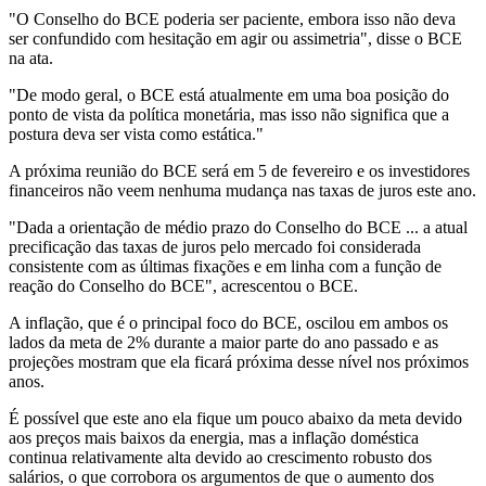
"O Conselho do BCE poderia ser paciente, embora isso não deva
ser confundido com hesitação em agir ou ⁠assimetria", disse o BCE
na ata.
"De modo geral, o BCE está atualmente em uma boa posição do
ponto de vista da política monetária, mas isso não significa que a
postura deva ‌ser vista como estática."
A próxima reunião do ​BCE será em 5 de fevereiro e os investidores
financeiros não veem nenhuma mudança nas taxas ⁠de juros este ano.
"Dada a orientação de médio prazo do Conselho do BCE ... a atual
precificação das taxas de juros pelo mercado foi considerada
consistente com as últimas fixações e em linha com a função de
reação do Conselho do BCE", acrescentou o BCE.
A inflação, que é o principal foco do BCE, oscilou em ambos os
lados da meta de 2% durante a maior parte ⁠do ano passado e as
projeções mostram que ela ficará próxima desse nível nos próximos
anos.
É possível que este ano ela fique um pouco abaixo da meta ⁠devido
aos preços mais baixos da energia, mas a inflação doméstica
continua relativamente alta devido ao crescimento robusto dos
salários, o que corrobora os argumentos de que o aumento dos