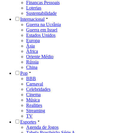
Finanças Pessoais
Loterias
Sustentabilidade
Internacional
Guerra na Ucrânia
Guerra em Israel
Estados Unidos
Europa
Ásia
África
Oriente Médio
Rússia
China
Pop
BBB
Carnaval
Celebridades
Cinema
Música
Realities
Streaming
TV
Esportes
Agenda de Jogos
Tabela Brasileirão Série A