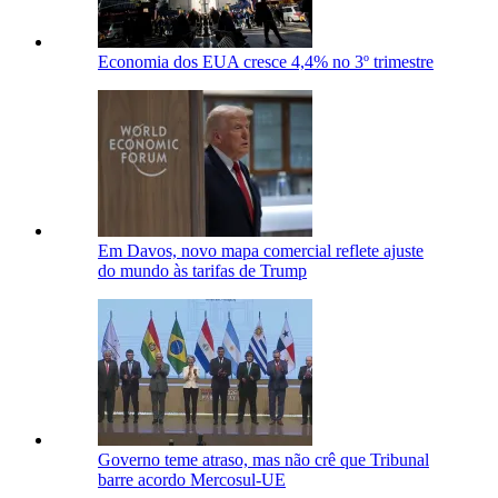
Economia dos EUA cresce 4,4% no 3º trimestre
Em Davos, novo mapa comercial reflete ajuste
do mundo às tarifas de Trump
Governo teme atraso, mas não crê que Tribunal
barre acordo Mercosul-UE