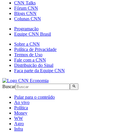
CNN Talks
Fórum CNN
Blogs CNN
Colunas CNN
Programação
Equipe CNN Brasil
Sobre a CNN
Política de Privacidade
Termos de Uso
Fale com a CNN
Distribuição do Sinal
Faça parte da Equipe CNN
Buscar
Pular para o conteúdo
Ao vivo
Política
Money
WW
Agro
Infra