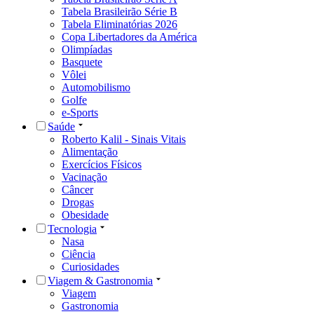
Tabela Brasileirão Série B
Tabela Eliminatórias 2026
Copa Libertadores da América
Olimpíadas
Basquete
Vôlei
Automobilismo
Golfe
e-Sports
Saúde
Roberto Kalil - Sinais Vitais
Alimentação
Exercícios Físicos
Vacinação
Câncer
Drogas
Obesidade
Tecnologia
Nasa
Ciência
Curiosidades
Viagem & Gastronomia
Viagem
Gastronomia