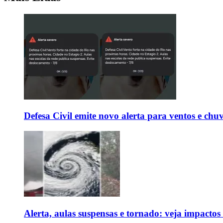
Defesa Civil emite novo alerta para ventos e chu
Alerta, aulas suspensas e tornado: veja impactos