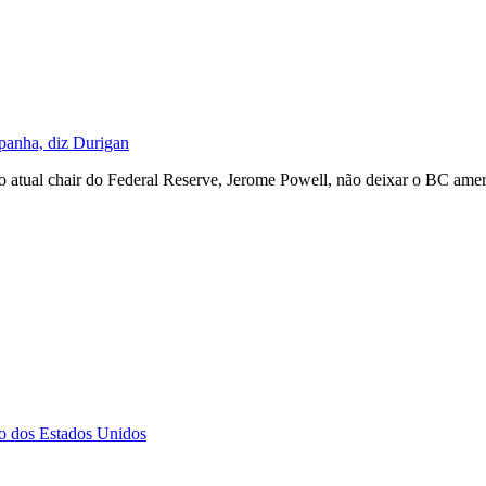
spanha, diz Durigan
⁠o atual ​chair ‌do ⁠Federal Reserve, ‌Jerome Powell, ⁠não ‌deixar o BC ame
o dos Estados Unidos