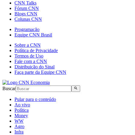
CNN Talks
Fórum CNN
Blogs CNN
Colunas CNN
Programação
Equipe CNN Brasil
Sobre a CNN
Política de Privacidade
Termos de Uso
Fale com a CNN
Distribuição do Sinal
Faça parte da Equipe CNN
Buscar
Pular para o conteúdo
Ao vivo
Política
Money
WW
Agro
Infra