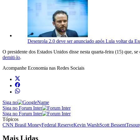
Desenrola 2.0 deve ser anunciado após Lula voltar da E
​O presidente dos Estados Unidos ​disse nesta ​quarta-feira (15) ⁠que, se 
demiti-lo
.
Acompanhe
Economia
nas Redes Sociais
Siga no
Siga no Forum Inter
Siga no Forum Inter
Tópicos
CNN Brasil Money
Federal Reserve
Kevin Warsh
Scott Bessent
Tesour
Mais Lidas