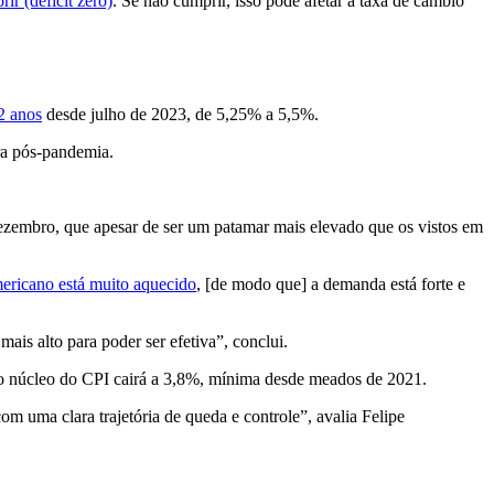
r (déficit zero)
. Se não cumprir, isso pode afetar a taxa de câmbio
2 anos
desde julho de 2023, de 5,25% a 5,5%.
ura pós-pandemia.
ezembro, que apesar de ser um patamar mais elevado que os vistos em
ericano está muito aquecido
, [de modo que] a demanda está forte e
ais alto para poder ser efetiva”, conclui.
o núcleo do CPI cairá a 3,8%, mínima desde meados de 2021.
om uma clara trajetória de queda e controle”, avalia Felipe