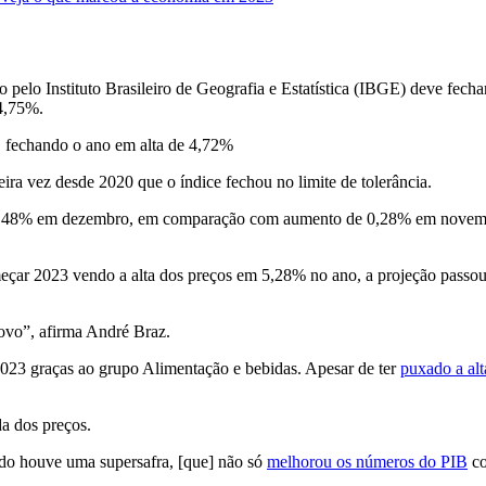
lo Instituto Brasileiro de Geografia e Estatística (IBGE) deve fecha
 4,75%.
, fechando o ano em alta de 4,72%
meira vez desde 2020 que o índice fechou no limite de tolerância.
o 0,48% em dezembro, em comparação com aumento de 0,28% em novembr
çar 2023 vendo a alta dos preços em 5,28% no ano, a projeção passou
novo”, afirma André Braz.
023 graças ao grupo Alimentação e bebidas. Apesar de ter
puxado a al
da dos preços.
ado houve uma supersafra, [que] não só
melhorou os números do PIB
co