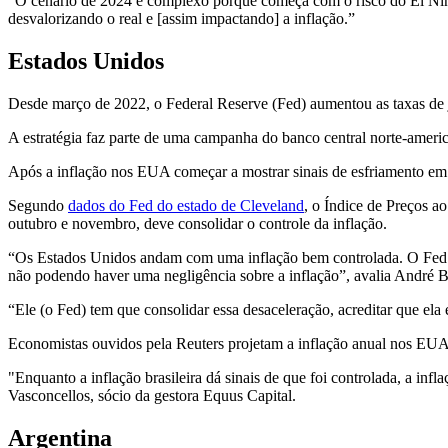
“O cenário de 2024 é complexo porque começa com o risco do El Niñ
desvalorizando o real e [assim impactando] a inflação.”
Estados Unidos
Desde março de 2022, o Federal Reserve (Fed) aumentou as taxas de
A estratégia faz parte de uma campanha do banco central norte-americ
Após a inflação nos EUA começar a mostrar sinais de esfriamento em
Segundo
dados do Fed do estado de Cleveland
, o Índice de Preços 
outubro e novembro, deve consolidar o controle da inflação.
“Os Estados Unidos andam com uma inflação bem controlada. O Fed 
não podendo haver uma negligência sobre a inflação”, avalia André B
“Ele (o Fed) tem que consolidar essa desaceleração, acreditar que ela
Economistas ouvidos pela Reuters projetam a inflação anual nos EU
"Enquanto a inflação brasileira dá sinais de que foi controlada, a inf
Vasconcellos, sócio da gestora Equus Capital.
Argentina