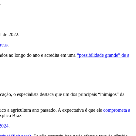
.
al de 2022.
reas
.
tados ao longo do ano e acredita em uma
“possibilidade grande” de a
ção, o especialista destaca que um dos principais “inimigos” da
co a agricultura ano passado. A expectativa é que ele
comprometa a
xplica Braz.
 2024
.