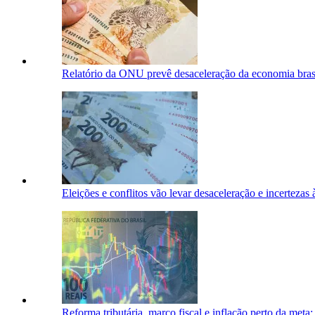
Relatório da ONU prevê desaceleração da economia bras
Eleições e conflitos vão levar desaceleração e incerteza
Reforma tributária, marco fiscal e inflação perto da me