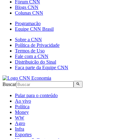
Fórum CNN
Blogs CNN
Colunas CNN
Programação
Equipe CNN Brasil
Sobre a CNN
Política de Privacidade
Termos de Uso
Fale com a CNN
Distribuição do Sinal
Faça parte da Equipe CNN
Buscar
Pular para o conteúdo
Ao vivo
Política
Money
WW
Agro
Infra
Esportes