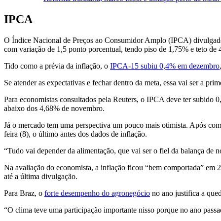
IPCA
O Índice Nacional de Preços ao Consumidor Amplo (IPCA) divulgado pe
com variação de 1,5 ponto porcentual, tendo piso de 1,75% e teto de
Tido como a prévia da inflação, o
IPCA-15 subiu 0,4% em dezembro
Se atender as expectativas e fechar dentro da meta, essa vai ser a pri
Para economistas consultados pela Reuters, o IPCA deve ter subid
abaixo dos 4,68% de novembro.
Já o mercado tem uma perspectiva um pouco mais otimista. Após come
feira (8), o último antes dos dados de inflação.
“Tudo vai depender da alimentação, que vai ser o fiel da balança de 
Na avaliação do economista, a inflação ficou “bem comportada” em 2
até a última divulgação.
Para Braz, o
forte desempenho do agronegócio
no ano justifica a que
“O clima teve uma participação importante nisso porque no ano pass