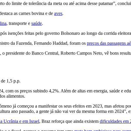
rto do limite de tolerância da meta ou até acima desse patamar”, conclui
 destaca as carnes bovina e de
aves
.
lina
, transporte e
saúde
.
pós isenções feitas pelo governo Bolsonaro ao longo da corrida eleitor
nistro da Fazenda, Fernando Haddad, foram os
preços das passagens aé
, o presidente do Banco Central, Roberto Campos Neto, vê bons resul
de 1,5 p.p.
, com os preços subindo 4,2%. Além de altas em energia, saúde e educa
dos alimentos.
ômeno já começou a manifestar os seus efeitos em 2023, mas afetou pou
icultura ano passado, a gente já não vai ver da mesma forma em 2024”, e
na Ucrânia e em Israel
, Braz reforça que ainda existem
dificuldades em