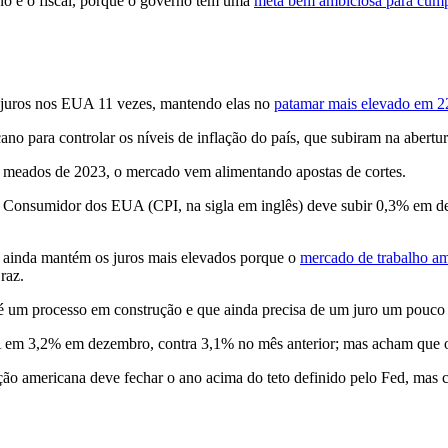
o e o fiscal, porque o governo tem uma
meta bem ambiciosa para cumpri
 juros nos EUA 11 vezes, mantendo elas no
patamar mais elevado em 2
ano para controlar os níveis de inflação do país, que subiram na abert
 meados de 2023, o mercado vem alimentando apostas de cortes.
ao Consumidor dos EUA (CPI, na sigla em inglês) deve subir 0,3% em d
ainda mantém os juros mais elevados porque o
mercado de trabalho am
raz.
 é um processo em construção e que ainda precisa de um juro um pouco m
A em 3,2% em dezembro, contra 3,1% no mês anterior; mas acham que 
lação americana deve fechar o ano acima do teto definido pelo Fed, mas c