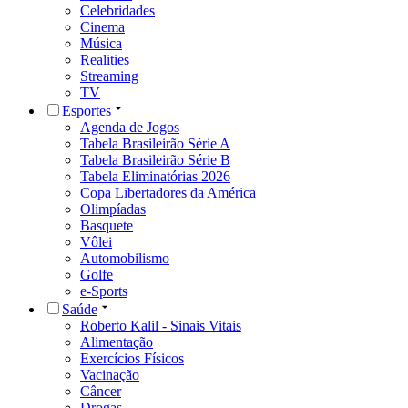
Celebridades
Cinema
Música
Realities
Streaming
TV
Esportes
Agenda de Jogos
Tabela Brasileirão Série A
Tabela Brasileirão Série B
Tabela Eliminatórias 2026
Copa Libertadores da América
Olimpíadas
Basquete
Vôlei
Automobilismo
Golfe
e-Sports
Saúde
Roberto Kalil - Sinais Vitais
Alimentação
Exercícios Físicos
Vacinação
Câncer
Drogas