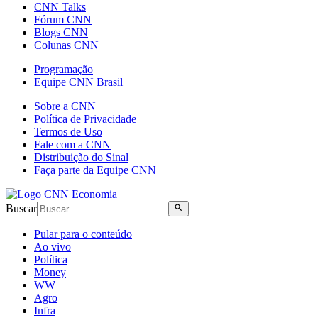
CNN Talks
Fórum CNN
Blogs CNN
Colunas CNN
Programação
Equipe CNN Brasil
Sobre a CNN
Política de Privacidade
Termos de Uso
Fale com a CNN
Distribuição do Sinal
Faça parte da Equipe CNN
Buscar
Pular para o conteúdo
Ao vivo
Política
Money
WW
Agro
Infra