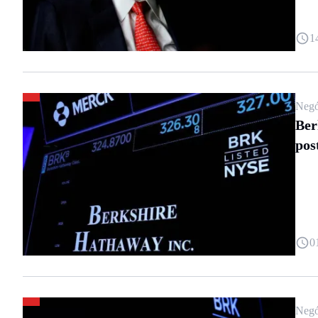
1
Negó
Ber
pos
0
Negó