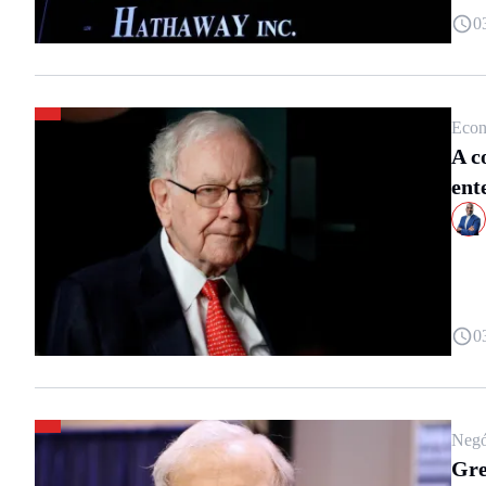
0
Econ
A c
ent
0
Negó
Gre