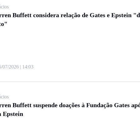
cios
ren Buffett considera relação de Gates e Epstein "
to"
5/07/2026 | 14:03
cios
ren Buffett suspende doações à Fundação Gates apó
 Epstein