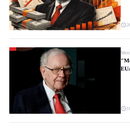
2
Merc
"Me
EU
1