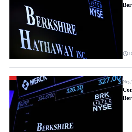
Ber
1
Negó
Con
Ber