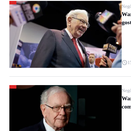
Negó
War
gos
1
Negó
War
com