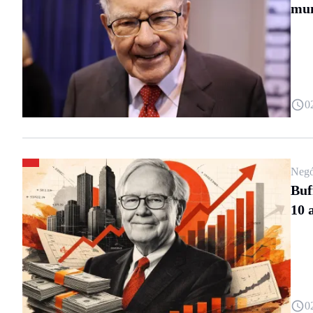
mun
0
Negó
Buf
10 
0