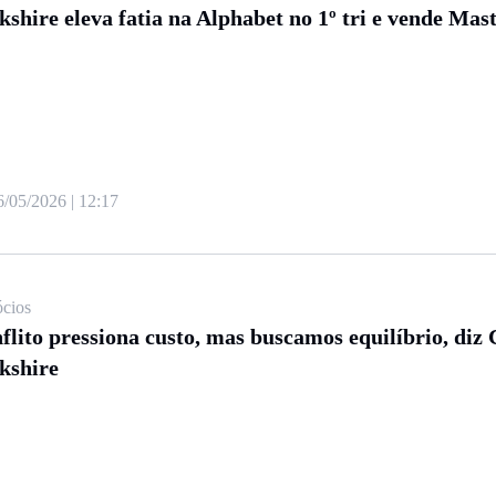
kshire eleva fatia na Alphabet no 1º tri e vende Mas
6/05/2026 | 12:17
cios
flito pressiona custo, mas buscamos equilíbrio, diz
kshire