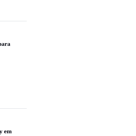
para
ay em