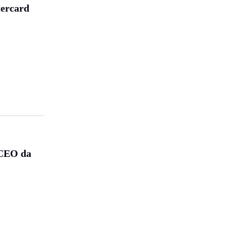
tercard
 CEO da