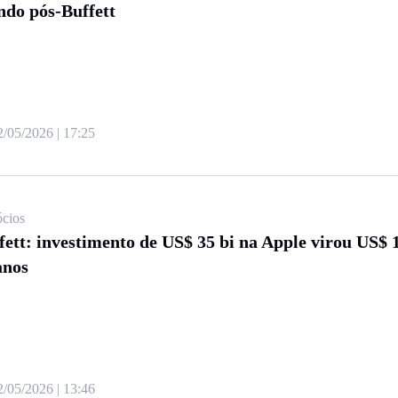
do pós-Buffett
2/05/2026 | 17:25
cios
fett: investimento de US$ 35 bi na Apple virou US$ 
anos
2/05/2026 | 13:46