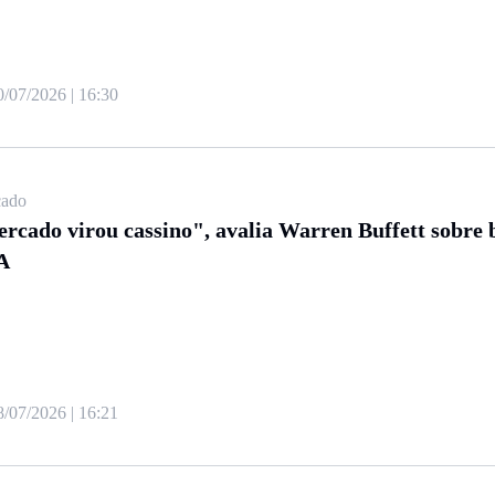
0/07/2026 | 16:30
ado
rcado virou cassino", avalia Warren Buffett sobre 
A
8/07/2026 | 16:21