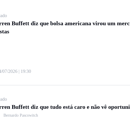
ado
ren Buffett diz que bolsa americana virou um merc
stas
4/07/2026 | 19:30
ado
ren Buffett diz que tudo está caro e não vê oportun
Bernardo Pascowitch