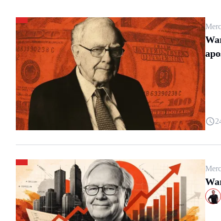
Merc
War
apo
2
Merc
War