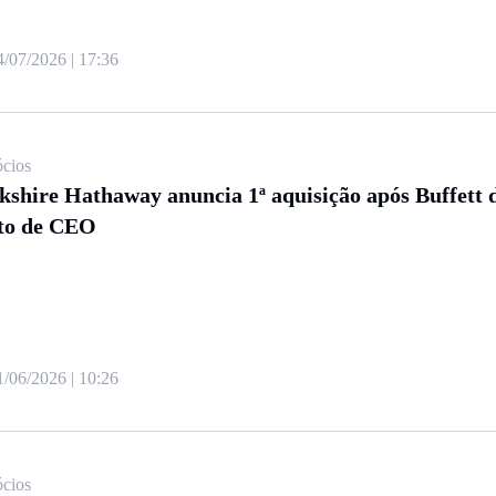
4/07/2026 | 17:36
cios
kshire Hathaway anuncia 1ª aquisição após Buffett 
to de CEO
1/06/2026 | 10:26
cios