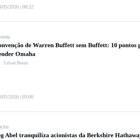
3/05/2026 | 08:32
omia
onvenção de Warren Buffett sem Buffett: 10 pontos 
ender Omaha
Gilvan Bueno
3/05/2026 | 05:00
cios
g Abel tranquiliza acionistas da Berkshire Hathaw