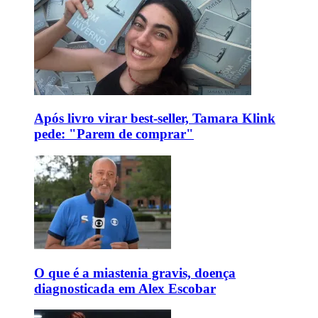
Após livro virar best-seller, Tamara Klink
pede: "Parem de comprar"
O que é a miastenia gravis, doença
diagnosticada em Alex Escobar