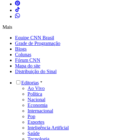
Mais
Equipe CNN Brasil
Grade de Programação
Blogs
Colunas
Fórum CNN
Mapa do site
Distribuição do Sinal
Editorias
Ao Vivo
Política
Nacional
Economia
Internacional
Pop
Esportes
Inteligência Artificial
Saúde
Tecnologia