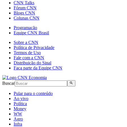
CNN Talks
Fórum CNN
Blogs CNN
Colunas CNN
Programação
Equipe CNN Brasil
Sobre a CNN
Política de Privacidade
Termos de Uso
Fale com a CNN
Distribuição do Sinal
Faça parte da Equipe CNN
Buscar
Pular para o conteúdo
Ao vivo
Política
Money
WW
Agro
Infra