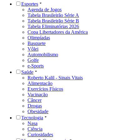
Esportes
Agenda de Jogos
Tabela Brasileirão Série A
Tabela Brasileirão Série B
Tabela Eliminatórias 2026
Copa Libertadores da América
Olimpíadas
Basquete
Vôlei
Automobilismo
Golfe
e-Sports
Saúde
Roberto Kalil - Sinais Vitais
Alimentação
Exercícios Físicos
Vacinação
Câncer
Drogas
Obesidade
Tecnologia
Nasa
Ciência
Curiosidades