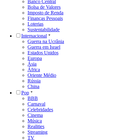
Banco Central
Bolsa de Valores
Imposto de Renda
Finanças Pessoais
Loterias
Sustentabilidade
Internacional
Guerra na Ucrânia
Guerra em Israel
Estados Unidos
Europa
Ásia
África
Oriente Médio
Rússia
China
Pop
BBB
Carnaval
Celebridades
Cinema
Música
Realities
Streaming
TV