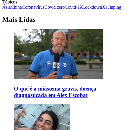
Tópicos
Ásia
China
Coronavírus
Covid zero
Covid-19
Lockdown
Xi Jinping
Mais Lidas
O que é a miastenia gravis, doença
diagnosticada em Alex Escobar