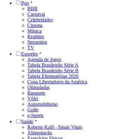
Pop
BBB
Carnaval
Celebridades
Cinema
Música
Realities
Streaming
TV
Esportes
Agenda de Jogos
Tabela Brasileirão Série A
Tabela Brasileirão Série B
Tabela Eliminatórias 2026
Copa Libertadores da América
Olimpíadas
Basquete
Vôlei
Automobilismo
Golfe
e-Sports
Saúde
Roberto Kalil - Sinais Vitais
Alimentação
Exercícios Físicos