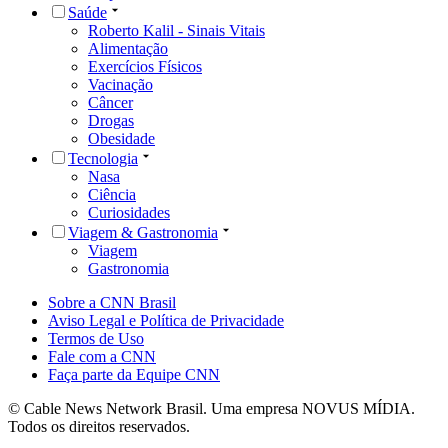
Saúde
Roberto Kalil - Sinais Vitais
Alimentação
Exercícios Físicos
Vacinação
Câncer
Drogas
Obesidade
Tecnologia
Nasa
Ciência
Curiosidades
Viagem & Gastronomia
Viagem
Gastronomia
Sobre a CNN Brasil
Aviso Legal e Política de Privacidade
Termos de Uso
Fale com a CNN
Faça parte da Equipe CNN
© Cable News Network Brasil. Uma empresa NOVUS MÍDIA.
Todos os direitos reservados.