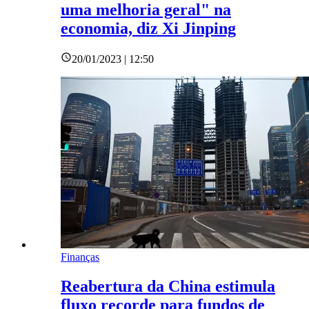
uma melhoria geral" na
economia, diz Xi Jinping
20/01/2023 | 12:50
Finanças
Reabertura da China estimula
fluxo recorde para fundos de