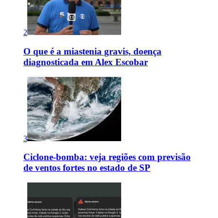
2
O que é a miastenia gravis, doença
diagnosticada em Alex Escobar
3
Ciclone-bomba: veja regiões com previsão
de ventos fortes no estado de SP