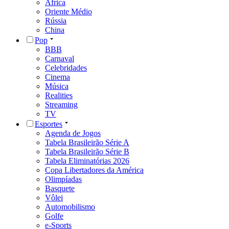
África
Oriente Médio
Rússia
China
Pop
BBB
Carnaval
Celebridades
Cinema
Música
Realities
Streaming
TV
Esportes
Agenda de Jogos
Tabela Brasileirão Série A
Tabela Brasileirão Série B
Tabela Eliminatórias 2026
Copa Libertadores da América
Olimpíadas
Basquete
Vôlei
Automobilismo
Golfe
e-Sports