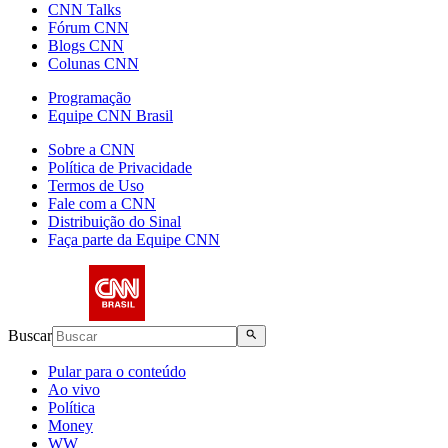
CNN Talks
Fórum CNN
Blogs CNN
Colunas CNN
Programação
Equipe CNN Brasil
Sobre a CNN
Política de Privacidade
Termos de Uso
Fale com a CNN
Distribuição do Sinal
Faça parte da Equipe CNN
Buscar
Pular para o conteúdo
Ao vivo
Política
Money
WW