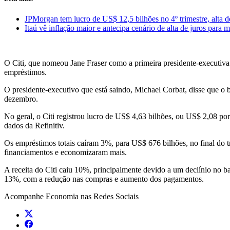
JPMorgan tem lucro de US$ 12,5 bilhões no 4º trimestre, alta 
Itaú vê inflação maior e antecipa cenário de alta de juros para 
O Citi, que nomeou Jane Fraser como a primeira presidente-executiva
empréstimos.
O presidente-executivo que está saindo, Michael Corbat, disse que o
dezembro.
No geral, o Citi registrou lucro de US$ 4,63 bilhões, ou US$ 2,08 p
dados da Refinitiv.
Os empréstimos totais caíram 3%, para US$ 676 bilhões, no final do 
financiamentos e economizaram mais.
A receita do Citi caiu 10%, principalmente devido a um declínio no b
13%, com a redução nas compras e aumento dos pagamentos.
Acompanhe
Economia
nas Redes Sociais