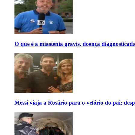
O que é a miastenia gravis, doença diagnostica
Messi viaja a Rosário para o velório do pai; des