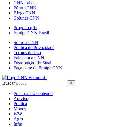
CNN Talks
Fórum CNN
Blogs CNN
Colunas CNN
Programação
Equipe CNN Brasil
Sobre a CNN
Política de Privacidade
Termos de Uso
Fale com a CNN
Distribuição do Sinal
Faça parte da Equipe CNN
Buscar
Pular para o conteúdo
Ao vivo
Política
Money
WW
Agro
Infra