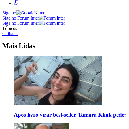
Siga no
Siga no Forum Inter
Siga no Forum Inter
Tópicos
Citibank
Mais Lidas
Após livro virar best-seller, Tamara Klink pede