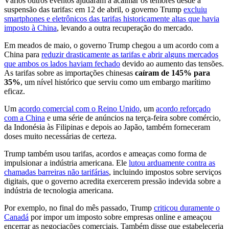
Vários outros eventos ajudaram a acalmar os temores desde a
suspensão das tarifas: em 12 de abril, o governo Trump
excluiu
smartphones e eletrônicos das tarifas historicamente altas que havia
imposto à China
, levando a outra recuperação do mercado.
Em meados de maio, o governo Trump chegou a um acordo com a
China para
reduzir drasticamente as tarifas e abrir alguns mercados
que ambos os lados haviam fechado
devido ao aumento das tensões.
As tarifas sobre as importações chinesas
caíram de 145% para
35%
, um nível histórico que serviu como um embargo marítimo
eficaz.
Um
acordo comercial com o Reino Unido
, um
acordo reforçado
com a China
e uma série de anúncios na terça-feira sobre comércio,
da Indonésia às Filipinas e depois ao Japão, também forneceram
doses muito necessárias de certeza.
Trump também usou tarifas, acordos e ameaças como forma de
impulsionar a indústria americana. Ele
lutou arduamente contra as
chamadas barreiras não tarifárias
, incluindo impostos sobre serviços
digitais, que o governo acredita exercerem pressão indevida sobre a
indústria de tecnologia americana.
Por exemplo, no final do mês passado, Trump
criticou duramente o
Canadá
por impor um imposto sobre empresas online e ameaçou
encerrar as negociações comerciais. Também disse que estabeleceria