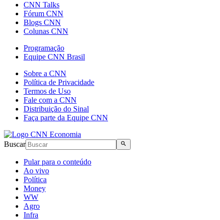
CNN Talks
Fórum CNN
Blogs CNN
Colunas CNN
Programação
Equipe CNN Brasil
Sobre a CNN
Política de Privacidade
Termos de Uso
Fale com a CNN
Distribuição do Sinal
Faça parte da Equipe CNN
Buscar
Pular para o conteúdo
Ao vivo
Política
Money
WW
Agro
Infra