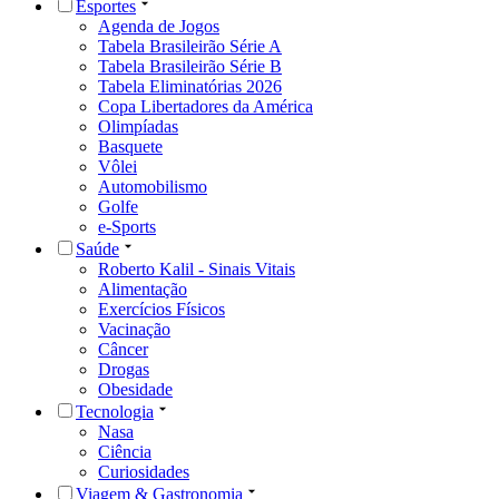
Esportes
Agenda de Jogos
Tabela Brasileirão Série A
Tabela Brasileirão Série B
Tabela Eliminatórias 2026
Copa Libertadores da América
Olimpíadas
Basquete
Vôlei
Automobilismo
Golfe
e-Sports
Saúde
Roberto Kalil - Sinais Vitais
Alimentação
Exercícios Físicos
Vacinação
Câncer
Drogas
Obesidade
Tecnologia
Nasa
Ciência
Curiosidades
Viagem & Gastronomia