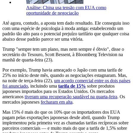
Análise: China usa tensão com EUA como
oportunidade de negociação
Até agora, contudo, a aposta tem dado resultado. Ele conseguiu isso
com uma espécie de psicologia à moda antiga: estabelecendo um
padrão tão alto para o potencial prejuízo tarifário que qualquer coisa
abaixo desse padrão parece ser uma vitória.
Trump "sempre tem um plano, mas nem sempre é óbvio", disse o
secretário do Tesouro, Scott Bessent, à Bloomberg Television na
manhã de quarta-feira (23).
Por exemplo, Trump havia ameaçado o Japão com uma tarifa de
25% no início deste mês, quando as negociações estagnaram. Mas,
na noite de terça-feira (22),
um acordo comercial entre os dois países
foi anunciado
, incluindo uma
tarifa de 15%
sobre produtos
japoneses importados para os Estados Unidos. Os mercados
americanos
tiveram uma recuperação saudável na quarta-feira
. Os
mercados japoneses
fecharam em alta
.
Mas 15% é mais do que os 10% que os importadores dos EUA
pagam pelas exportações japonesas desde abril, quando Trump
implementou pela primeira vez as chamadas tarifas recíprocas sobre
parceiros comerciais — e muito mais do que a tarifa de 1,5% sobre