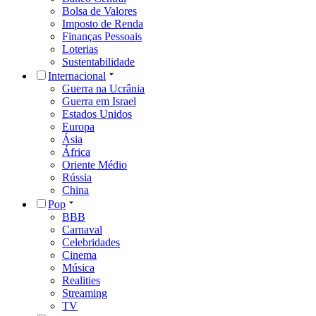
Bolsa de Valores
Imposto de Renda
Finanças Pessoais
Loterias
Sustentabilidade
Internacional
Guerra na Ucrânia
Guerra em Israel
Estados Unidos
Europa
Ásia
África
Oriente Médio
Rússia
China
Pop
BBB
Carnaval
Celebridades
Cinema
Música
Realities
Streaming
TV