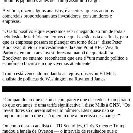
produtos japoneses antes de Trump assumir o cargo.
A vitória, dizem alguns analistas, é a certeza que os acordos
comerciais proporcionam aos investidores, consumidores e
empresas.
“O lado positivo é que esperamos estar chegando ao fim de toda a
nebulosidade tarifária em termos de quais serão as taxas finais, para
que as empresas possam se planejar em torno delas”, disse Peter
Boockvar, diretor de investimentos da One Point BFG Wealth
Partners, em nota aos investidores na manhã de quarta-feira.
Boockvar, no entanto, reconheceu que este é “um mundo político e
econômico bizarro em que vivemos atualmente”.
Trump está vencendo mudando as regras, observou Ed Mills,
analista de políticas de Washington na Raymond James.
“Comparado ao que ele ameaçou, parece que ele cedeu. Comparado
ao que era antes, é uma tarifa significativa”, disse Mills à
CNN
. “Os
investidores só querem saber um número. Eles quase não se
importam com o que é, só querem que a incerteza desapareça.”
Ou como disse o analista da TD Securities, Chris Krueger: Trump
mudou a janela de Overton — o intervalo de resultados que o