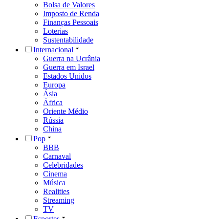
Bolsa de Valores
Imposto de Renda
Finanças Pessoais
Loterias
Sustentabilidade
Internacional
Guerra na Ucrânia
Guerra em Israel
Estados Unidos
Europa
Ásia
África
Oriente Médio
Rússia
China
Pop
BBB
Carnaval
Celebridades
Cinema
Música
Realities
Streaming
TV
Esportes