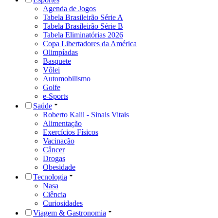
Agenda de Jogos
Tabela Brasileirão Série A
Tabela Brasileirão Série B
Tabela Eliminatórias 2026
Copa Libertadores da América
Olimpíadas
Basquete
Vôlei
Automobilismo
Golfe
e-Sports
Saúde
Roberto Kalil - Sinais Vitais
Alimentação
Exercícios Físicos
Vacinação
Câncer
Drogas
Obesidade
Tecnologia
Nasa
Ciência
Curiosidades
Viagem & Gastronomia