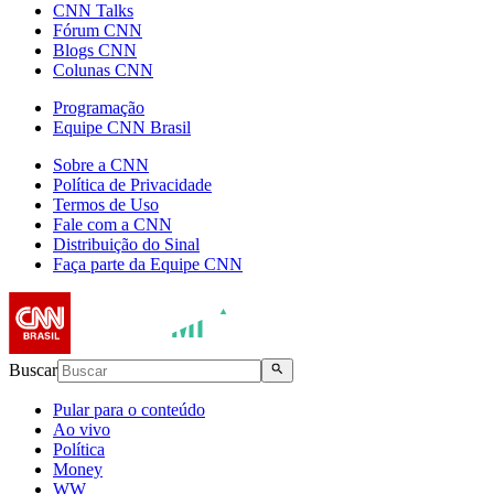
CNN Talks
Fórum CNN
Blogs CNN
Colunas CNN
Programação
Equipe CNN Brasil
Sobre a CNN
Política de Privacidade
Termos de Uso
Fale com a CNN
Distribuição do Sinal
Faça parte da Equipe CNN
Buscar
Pular para o conteúdo
Ao vivo
Política
Money
WW