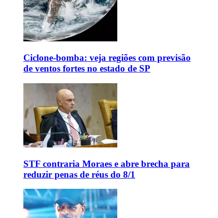
Ciclone-bomba: veja regiões com previsão
de ventos fortes no estado de SP
STF contraria Moraes e abre brecha para
reduzir penas de réus do 8/1