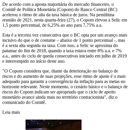
De acordo com a aposta majoritária do mercado financeiro, o
Comitê de Política Monetária (Copom) do Banco Central (BC)
acelerou o ritmo de alta da taxa básica de juros. Na penúltima
reunião de 2021, nesta quarta-feira (27), o Copom elevou a Selic em
1,5 ponto percentual, de 6,25% ao ano para 7,75% a.a.
Esta é a terceira vez consecutiva que o BC opta por um avanço mais
incisivo do que o de costume – abaixo de 1 ponto percentual -, mas
é a sexta alta seguida na taxa. Com isso, a Selic se aproxima do
patamar do fim de 2018, quando a taxa estava entre 8% a.a. e 7%
a.a., antes do ciclo de queda consecutivas iniciado em julho de 2019
e interrompido no início deste ano.
"O Copom considera que, diante da deterioração no balanço de
riscos e do aumento de suas projeções, esse ritmo de ajuste é o mais
adequado para garantir a convergência da inflação para as metas no
horizonte relevante. Neste momento, o cenário básico e o balanço de
riscos do Copom indicam ser apropriado que o ciclo de aperto
monetário avance ainda mais no território contracionista", diz o
comunicado do Comitê.
Leia mais