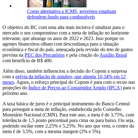
Como alternativa a ICMS, governos estaduais
defendem fundo para combustíveis
O objetivo do BC com uma alta mais incisiva é sinalizar para o
mercado o seu compromisso com a meta de inflação no horizonte
relevante, que abrange os anos de 2022 e 2023. Isso porque os
agentes financeiros olham com desconfiança para a situação
econômica e fiscal do país, ameaçada pela revisão do teto de gastos
prevista na
PEC dos Precatórios
e pela criação do
Auxílio Brasil
com benefício de R$ 400.
Além disso, também influenciou a decisão do Copom a surpresa
com a
prévia da inflação de outubro, que atingiu 10,34% em 12
meses
. Agora, o esforço principal do Copom é para com o recuo nas
projeções do
Índice de Preços ao Consumidor Amplo (IPCA)
para o
próximo ano.
A taxa básica de juros é o principal instrumento do Banco Central
para perseguir a meta de inflação, estabelecida pelo Conselho
Monetário Nacional (CMN). Para este ano, a meta é de 3,75%, com
tolerância de 1,5 ponto percentual para cima ou para baixo. Ou seja,
podendo oscilar entre 2,25% e 5,25%. No ano que vem, o centro da
meta é de 3,5%, com a mesma margem (2% e 5%).