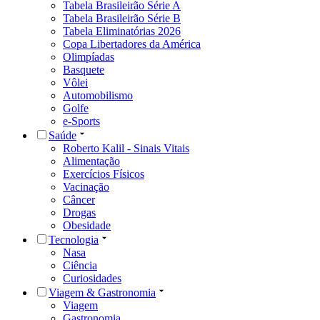
Tabela Brasileirão Série A
Tabela Brasileirão Série B
Tabela Eliminatórias 2026
Copa Libertadores da América
Olimpíadas
Basquete
Vôlei
Automobilismo
Golfe
e-Sports
Saúde
Roberto Kalil - Sinais Vitais
Alimentação
Exercícios Físicos
Vacinação
Câncer
Drogas
Obesidade
Tecnologia
Nasa
Ciência
Curiosidades
Viagem & Gastronomia
Viagem
Gastronomia