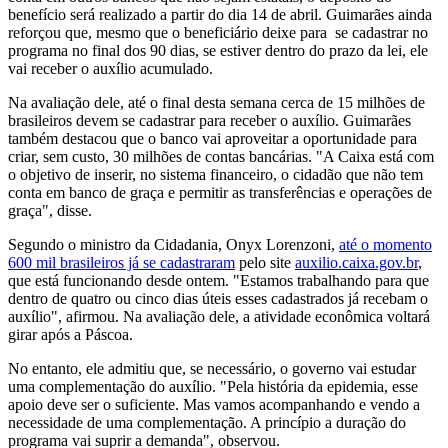
benefício será realizado a partir do dia 14 de abril. Guimarães ainda
reforçou que, mesmo que o beneficiário deixe para se cadastrar no
programa no final dos 90 dias, se estiver dentro do prazo da lei, ele
vai receber o auxílio acumulado.
Na avaliação dele, até o final desta semana cerca de 15 milhões de
brasileiros devem se cadastrar para receber o auxílio. Guimarães
também destacou que o banco vai aproveitar a oportunidade para
criar, sem custo, 30 milhões de contas bancárias. "A Caixa está com
o objetivo de inserir, no sistema financeiro, o cidadão que não tem
conta em banco de graça e permitir as transferências e operações de
graça", disse.
Segundo o ministro da Cidadania, Onyx Lorenzoni,
até o momento
600 mil brasileiros já se cadastraram
pelo site
auxilio.caixa.gov.br
,
que está funcionando desde ontem. "Estamos trabalhando para que
dentro de quatro ou cinco dias úteis esses cadastrados já recebam o
auxílio", afirmou. Na avaliação dele, a atividade econômica voltará
girar após a Páscoa.
No entanto, ele admitiu que, se necessário, o governo vai estudar
uma complementação do auxílio. "Pela história da epidemia, esse
apoio deve ser o suficiente. Mas vamos acompanhando e vendo a
necessidade de uma complementação. A princípio a duração do
programa vai suprir a demanda", observou.