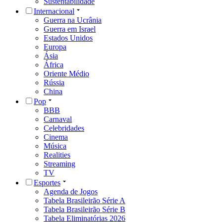
Sustentabilidade
Internacional
Guerra na Ucrânia
Guerra em Israel
Estados Unidos
Europa
Ásia
África
Oriente Médio
Rússia
China
Pop
BBB
Carnaval
Celebridades
Cinema
Música
Realities
Streaming
TV
Esportes
Agenda de Jogos
Tabela Brasileirão Série A
Tabela Brasileirão Série B
Tabela Eliminatórias 2026