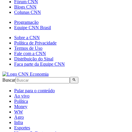
Fórum CNN
Blogs CNN
Colunas CNN
Programação
Equipe CNN Brasil
Sobre a CNN
Política de Privacidade
Termos de Uso
Fale com a CNN
Distribuição do Sinal
Faça parte da Equipe CNN
Buscar
Pular para o conteúdo
Ao vivo
Política
Money
WW
Agro
Infra
Esportes