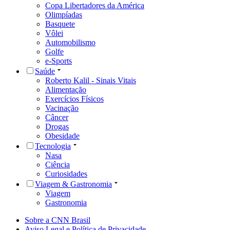
Copa Libertadores da América
Olimpíadas
Basquete
Vôlei
Automobilismo
Golfe
e-Sports
Saúde
Roberto Kalil - Sinais Vitais
Alimentação
Exercícios Físicos
Vacinação
Câncer
Drogas
Obesidade
Tecnologia
Nasa
Ciência
Curiosidades
Viagem & Gastronomia
Viagem
Gastronomia
Sobre a CNN Brasil
Aviso Legal e Política de Privacidade