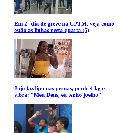
Em 2° dia de greve na CPTM, veja como
estão as linhas nesta quarta (5)
Jojo faz lipo nas pernas, perde 4 kg e
vibra: "Meu Deus, eu tenho joelho"