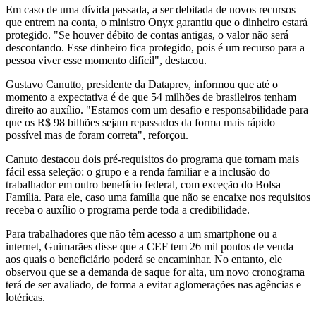
Em caso de uma dívida passada, a ser debitada de novos recursos
que entrem na conta, o ministro Onyx garantiu que o dinheiro estará
protegido. "Se houver débito de contas antigas, o valor não será
descontando. Esse dinheiro fica protegido, pois é um recurso para a
pessoa viver esse momento difícil", destacou.
Gustavo Canutto, presidente da Dataprev, informou que até o
momento a expectativa é de que 54 milhões de brasileiros tenham
direito ao auxílio. "Estamos com um desafio e responsabilidade para
que os R$ 98 bilhões sejam repassados da forma mais rápido
possível mas de foram correta", reforçou.
Canuto destacou dois pré-requisitos do programa que tornam mais
fácil essa seleção: o grupo e a renda familiar e a inclusão do
trabalhador em outro benefício federal, com exceção do Bolsa
Família. Para ele, caso uma família que não se encaixe nos requisitos
receba o auxílio o programa perde toda a credibilidade.
Para trabalhadores que não têm acesso a um smartphone ou a
internet, Guimarães disse que a CEF tem 26 mil pontos de venda
aos quais o beneficiário poderá se encaminhar. No entanto, ele
observou que se a demanda de saque for alta, um novo cronograma
terá de ser avaliado, de forma a evitar aglomerações nas agências e
lotéricas.