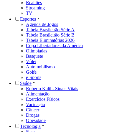
Realities
Streaming
TV
Esportes
Agenda de Jogos
Tabela Brasileirão Série A
Tabela Brasileirão Série B
Tabela Eliminatórias 2026
Copa Libertadores da América
Olimpíadas
Basquete
Vôlei
Automobilismo
Golfe
e-Sports
Saúde
Roberto Kalil - Sinais Vitais
Alimentação
Exercícios Físicos
Vacinação
Câncer
Drogas
Obesidade
Tecnologia
Nasa