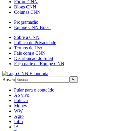
Fórum CNN
Blogs CNN
Colunas CNN
Programação
Equipe CNN Brasil
Sobre a CNN
Política de Privacidade
Termos de Uso
Fale com a CNN
Distribuição do Sinal
Faça parte da Equipe CNN
Buscar
Pular para o conteúdo
Ao vivo
Política
Money
WW
Agro
Infra
IA