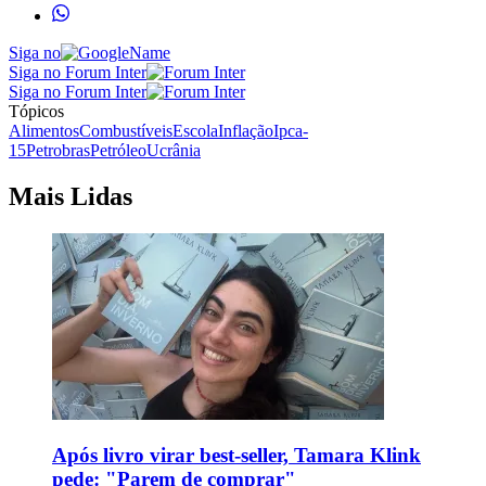
Siga no
Siga no Forum Inter
Siga no Forum Inter
Tópicos
Alimentos
Combustíveis
Escola
Inflação
Ipca-
15
Petrobras
Petróleo
Ucrânia
Mais Lidas
Após livro virar best-seller, Tamara Klink
pede: "Parem de comprar"