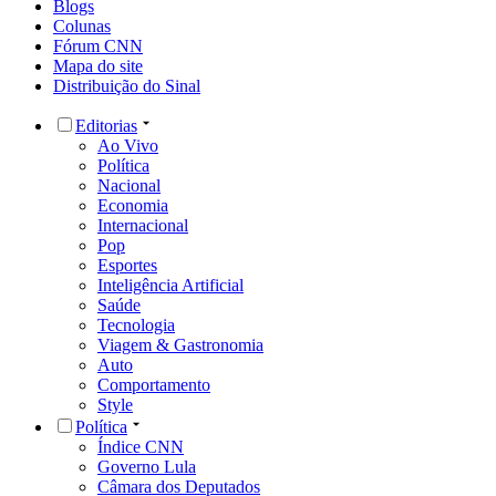
Blogs
Colunas
Fórum CNN
Mapa do site
Distribuição do Sinal
Editorias
Ao Vivo
Política
Nacional
Economia
Internacional
Pop
Esportes
Inteligência Artificial
Saúde
Tecnologia
Viagem & Gastronomia
Auto
Comportamento
Style
Política
Índice CNN
Governo Lula
Câmara dos Deputados