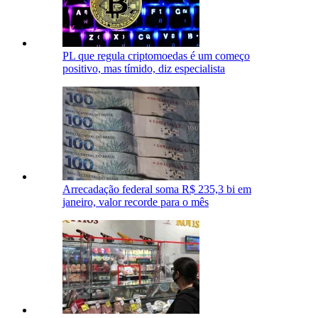
PL que regula criptomoedas é um começo
positivo, mas tímido, diz especialista
Arrecadação federal soma R$ 235,3 bi em
janeiro, valor recorde para o mês