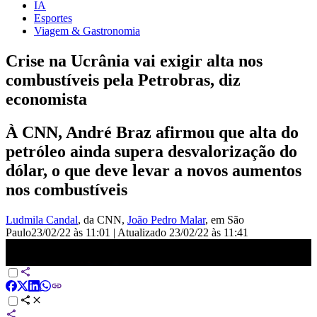
IA
Esportes
Viagem & Gastronomia
Crise na Ucrânia vai exigir alta nos
combustíveis pela Petrobras, diz
economista
À CNN, André Braz afirmou que alta do
petróleo ainda supera desvalorização do
dólar, o que deve levar a novos aumentos
nos combustíveis
Ludmila Candal
, da CNN
,
João Pedro Malar
, em São
Paulo
23/02/22 às 11:01
|
Atualizado
23/02/22 às 11:41
IPCA-15 veio muito acima das expectativas, afirma economista da
FGV | NOVO DIA