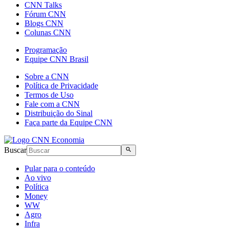
CNN Talks
Fórum CNN
Blogs CNN
Colunas CNN
Programação
Equipe CNN Brasil
Sobre a CNN
Política de Privacidade
Termos de Uso
Fale com a CNN
Distribuição do Sinal
Faça parte da Equipe CNN
Buscar
Pular para o conteúdo
Ao vivo
Política
Money
WW
Agro
Infra