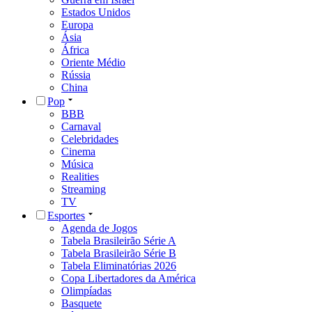
Estados Unidos
Europa
Ásia
África
Oriente Médio
Rússia
China
Pop
BBB
Carnaval
Celebridades
Cinema
Música
Realities
Streaming
TV
Esportes
Agenda de Jogos
Tabela Brasileirão Série A
Tabela Brasileirão Série B
Tabela Eliminatórias 2026
Copa Libertadores da América
Olimpíadas
Basquete