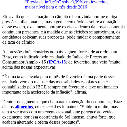
“Prévia da inflação” sobe 0,99% em fevereiro,
maior nível para o mês desde 2016
Ele avalia que "a situação no câmbio é bem-vinda porque mitiga
pressões inflacionárias, mas a gente tem dúvidas sobre a duração
desse evento, exatamente porque os riscos dentro da nossa economia
continuam presentes, e à medida que as eleições se aproximam, os
candidatos colocam suas propostas, pode mudar o comportamento
da taxa de câmbio".
As pressões inflacionários no país seguem fortes, de acordo com
Braz, como indicado pelo resultado do Índice de Preços ao
Consumidor Amplo - 15 (
IPCA-15
) de fevereiro, que veio "muito
acima das nossas expectativas".
"É uma taxa elevada para o mês de fevereiro. Uma parte desse
resultado vem do reajuste das mensalidades escolares que é
contabilizado pelo IBGE sempre em fevereiro e teve um impacto
importante pela aceleração da inflação", afirma.
Dentre os segmentos que chamaram a atenção do economista, Braz
cita os
alimentos
, em especial os in natura. "Subiram muito, mas
tem a ver mais com um evento sazonal, que pertence ao verão,
exatamente por essa ocorrência de Sol intenso, chuva forte, que
acabam alterando a oferta desses produtos".