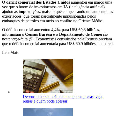
O
​déficit comercial dos Estados Unidos
aumentou em março uma
vez que o boom de investimentos em
IA
(inteligência artificial)
ajudou as
importações
, mais do que compensando um aumento nas
exportações, que foram parcialmente ⁠impulsionadas pelos ​
embarques de petróleo em meio ao conflito ​no Oriente Médio.
O déficit comercial aumentou 4,4%, para ⁠
US$ 60,3 bilhões
,
informaram o ⁠
Census
Bureau
e o
Departamento
de
​
Comércio
nesta terça-feira (5). Economistas consultados pela Reuters previam
⁠que o déficit comercial aumentaria para US$ 60,9 bilhões em março.
Leia Mais
Desenrola 2.0 também contempla empresas; veja
regras e quem pode acessar