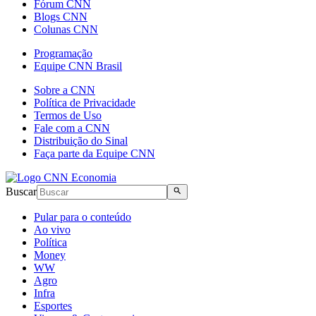
Fórum CNN
Blogs CNN
Colunas CNN
Programação
Equipe CNN Brasil
Sobre a CNN
Política de Privacidade
Termos de Uso
Fale com a CNN
Distribuição do Sinal
Faça parte da Equipe CNN
Buscar
Pular para o conteúdo
Ao vivo
Política
Money
WW
Agro
Infra
Esportes