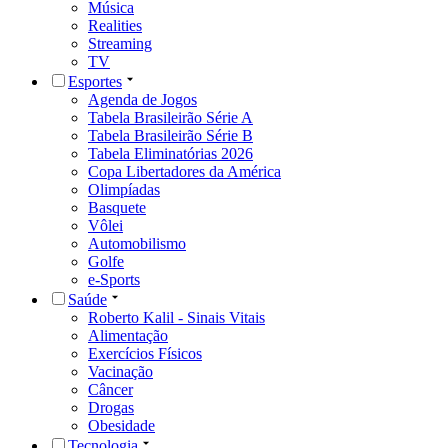
Música
Realities
Streaming
TV
Esportes
Agenda de Jogos
Tabela Brasileirão Série A
Tabela Brasileirão Série B
Tabela Eliminatórias 2026
Copa Libertadores da América
Olimpíadas
Basquete
Vôlei
Automobilismo
Golfe
e-Sports
Saúde
Roberto Kalil - Sinais Vitais
Alimentação
Exercícios Físicos
Vacinação
Câncer
Drogas
Obesidade
Tecnologia