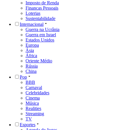
Imposto de Renda
Finanças Pessoais
Loterias
Sustentabilidade
Internacional
Guerra na Ucrânia
Guerra em Israel
Estados Unidos
Europa
Ásia
África
Oriente Médio
Rússia
China
Pop
BBB
Carnaval
Celebridades
Cinema
Música
Realities
Streaming
TV
Esportes
Agenda de Jogos