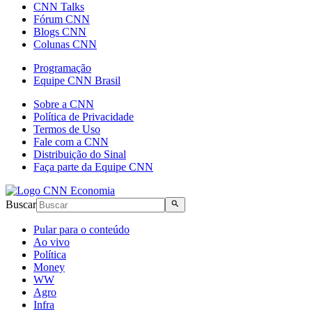
CNN Talks
Fórum CNN
Blogs CNN
Colunas CNN
Programação
Equipe CNN Brasil
Sobre a CNN
Política de Privacidade
Termos de Uso
Fale com a CNN
Distribuição do Sinal
Faça parte da Equipe CNN
Buscar
Pular para o conteúdo
Ao vivo
Política
Money
WW
Agro
Infra