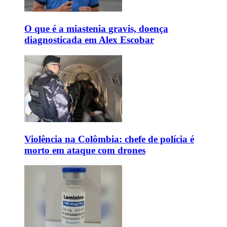
O que é a miastenia gravis, doença
diagnosticada em Alex Escobar
Violência na Colômbia: chefe de polícia é
morto em ataque com drones