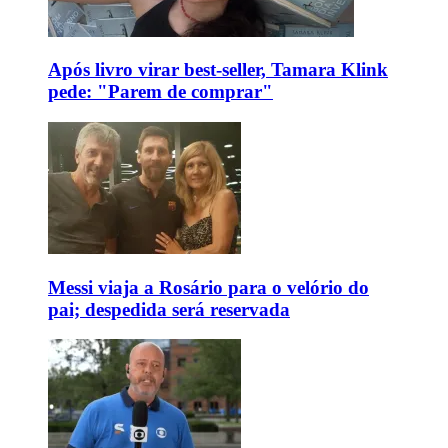
Após livro virar best-seller, Tamara Klink
pede: "Parem de comprar"
Messi viaja a Rosário para o velório do
pai; despedida será reservada