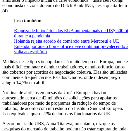
amortecer o impacto inicial da crise econômica", disse Bert Colijn,
economista da zona do euro do Dutch Bank ING, nesta quarta-feira
(4).
Leia também:
Riqueza de bilionários dos EUA aumenta mais de US$ 500 bi
durante a pandemia
Holanda rejeita acordo de comércio entre Mercosul e UE
Entenda por que o home office deve continuar prevalecendo à
volta ao escritório
Medidas deste tipo são populares há muito tempo na Europa, onde é
mais difícil contratar e demitir trabalhadores, e muitos funcionários
são cobertos por acordos de negociação coletiva. Elas são utilizadas
com menos frequência nos Estados Unidos, onde o desemprego
atingiu 14,7% em abril.
No final de abril, as empresas da União Europeia haviam
apresentado cerca de 42 milhões de solicitações para apoiar os
trabalhadores por meio de programas da redução do tempo de
trabalho, de acordo com um estudo do Instituto Sindical Europeu.
Isso equivale a quase 27% de todos os funcionários da UE.
A economista do UBS, Anna Titareva, no entanto, diz que as
pesquisas do mercado de trabalho podem não estar capturando toda