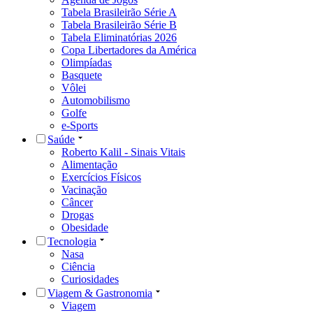
Tabela Brasileirão Série A
Tabela Brasileirão Série B
Tabela Eliminatórias 2026
Copa Libertadores da América
Olimpíadas
Basquete
Vôlei
Automobilismo
Golfe
e-Sports
Saúde
Roberto Kalil - Sinais Vitais
Alimentação
Exercícios Físicos
Vacinação
Câncer
Drogas
Obesidade
Tecnologia
Nasa
Ciência
Curiosidades
Viagem & Gastronomia
Viagem