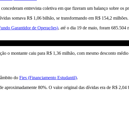
, concederam entrevista coletiva em que fizeram um balanço sobre os p
as dívidas somava R$ 1,06 bilhão, se transformando em R$ 154,2 milhõe
Fundo Garantidor de Operações)
, até o dia 19 de maio, foram 685.504 m
ciação o montante caiu para R$ 1,36 milhão, com mesmo desconto médi
 âmbito do
Fies (Financiamento Estudantil)
.
e aproximadamente 80%. O valor original das dívidas era de R$ 2,04 b