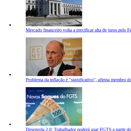
Mercado financeiro volta a precificar alta de juros pelo 
Problema da inflação é "significativo", afirma membro d
Desenrola 2.0: Trabalhador poderá usar FGTS a partir do