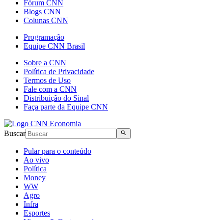
Fórum CNN
Blogs CNN
Colunas CNN
Programação
Equipe CNN Brasil
Sobre a CNN
Política de Privacidade
Termos de Uso
Fale com a CNN
Distribuição do Sinal
Faça parte da Equipe CNN
Buscar
Pular para o conteúdo
Ao vivo
Política
Money
WW
Agro
Infra
Esportes