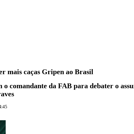
er mais caças Gripen ao Brasil
m o comandante da FAB para debater o assun
raves
4:45