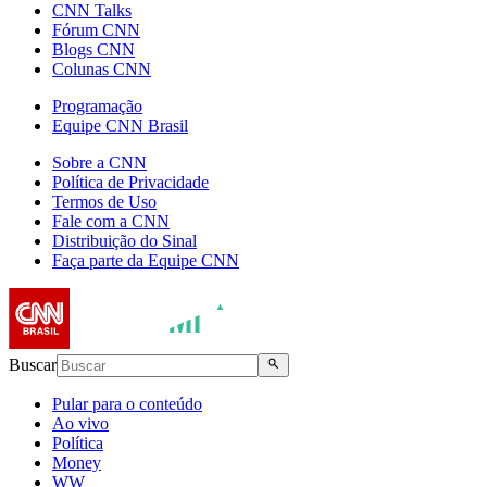
CNN Talks
Fórum CNN
Blogs CNN
Colunas CNN
Programação
Equipe CNN Brasil
Sobre a CNN
Política de Privacidade
Termos de Uso
Fale com a CNN
Distribuição do Sinal
Faça parte da Equipe CNN
Buscar
Pular para o conteúdo
Ao vivo
Política
Money
WW