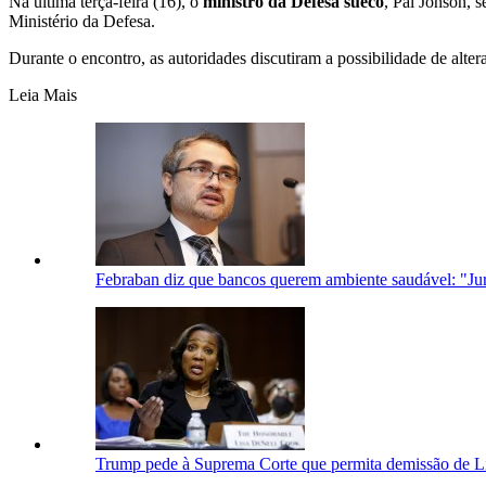
Na última terça-feira (16), o
ministro da Defesa sueco
, Pål Jonson, 
Ministério da Defesa.
Durante o encontro, as autoridades discutiram a possibilidade de alt
Leia Mais
Febraban diz que bancos querem ambiente saudável: "Juro
Trump pede à Suprema Corte que permita demissão de L