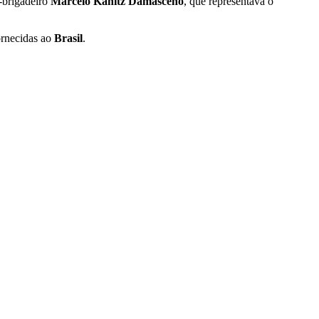
e-brigadeiro
Marcelo Kanitz Damasceno
, que representava o
ornecidas ao
Brasil
.