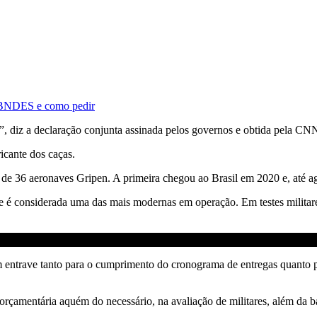
o BNDES e como pedir
ira”, diz a declaração conjunta assinada pelos governos e obtida pela CN
ricante dos caças.
de 36 aeronaves Gripen. A primeira chegou ao Brasil em 2020 e, até ag
e é considerada uma das mais modernas em operação. Em testes militare
m entrave tanto para o cumprimento do cronograma de entregas quanto p
rçamentária aquém do necessário, na avaliação de militares, além da ba