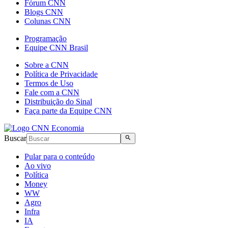
Fórum CNN
Blogs CNN
Colunas CNN
Programação
Equipe CNN Brasil
Sobre a CNN
Política de Privacidade
Termos de Uso
Fale com a CNN
Distribuição do Sinal
Faça parte da Equipe CNN
Buscar
Pular para o conteúdo
Ao vivo
Política
Money
WW
Agro
Infra
IA