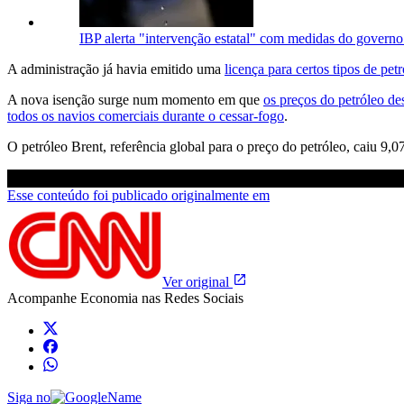
IBP alerta "intervenção estatal" com medidas do governo
A administração já havia emitido uma
licença para certos tipos de pet
A nova isenção surge num momento em que
os preços do petróleo d
todos os navios comerciais durante o cessar-fogo
.
O petróleo Brent, referência global para o preço do petróleo, caiu 9,
Esse conteúdo foi publicado originalmente em
Ver original
Acompanhe
Economia
nas Redes Sociais
Siga no