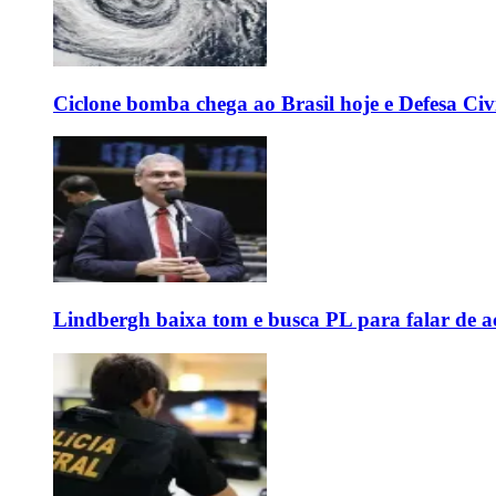
Ciclone bomba chega ao Brasil hoje e Defesa Civi
Lindbergh baixa tom e busca PL para falar de ac