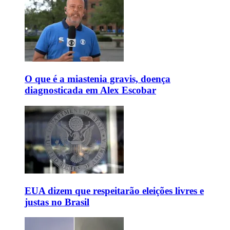
O que é a miastenia gravis, doença
diagnosticada em Alex Escobar
EUA dizem que respeitarão eleições livres e
justas no Brasil