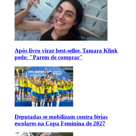
Após livro virar best-seller, Tamara Klink
pede: "Parem de comprar"
Deputadas se mobilizam contra férias
escolares na Copa Feminina de 2027