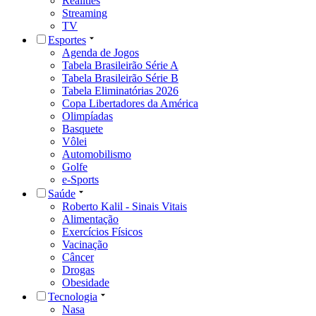
Realities
Streaming
TV
Esportes
Agenda de Jogos
Tabela Brasileirão Série A
Tabela Brasileirão Série B
Tabela Eliminatórias 2026
Copa Libertadores da América
Olimpíadas
Basquete
Vôlei
Automobilismo
Golfe
e-Sports
Saúde
Roberto Kalil - Sinais Vitais
Alimentação
Exercícios Físicos
Vacinação
Câncer
Drogas
Obesidade
Tecnologia
Nasa