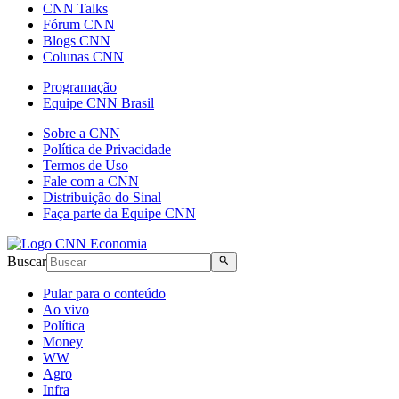
CNN Talks
Fórum CNN
Blogs CNN
Colunas CNN
Programação
Equipe CNN Brasil
Sobre a CNN
Política de Privacidade
Termos de Uso
Fale com a CNN
Distribuição do Sinal
Faça parte da Equipe CNN
Buscar
Pular para o conteúdo
Ao vivo
Política
Money
WW
Agro
Infra