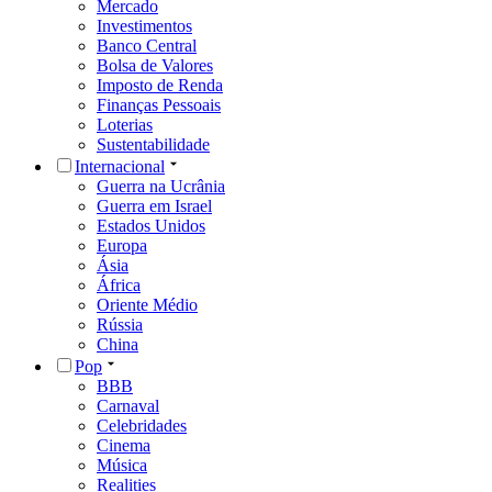
Mercado
Investimentos
Banco Central
Bolsa de Valores
Imposto de Renda
Finanças Pessoais
Loterias
Sustentabilidade
Internacional
Guerra na Ucrânia
Guerra em Israel
Estados Unidos
Europa
Ásia
África
Oriente Médio
Rússia
China
Pop
BBB
Carnaval
Celebridades
Cinema
Música
Realities