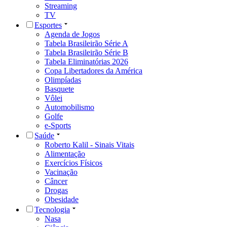
Streaming
TV
Esportes
Agenda de Jogos
Tabela Brasileirão Série A
Tabela Brasileirão Série B
Tabela Eliminatórias 2026
Copa Libertadores da América
Olimpíadas
Basquete
Vôlei
Automobilismo
Golfe
e-Sports
Saúde
Roberto Kalil - Sinais Vitais
Alimentação
Exercícios Físicos
Vacinação
Câncer
Drogas
Obesidade
Tecnologia
Nasa