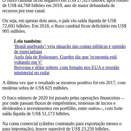
O fluxo cambial ficou negativo em US$ 27,923 bilhões, após rombo
de US$ 44,768 bilhões em 2019, ano de maior debandada de
recursos por esse canal.
Ou seja, em apenas dois anos, o país viu saída líquida de US$
72,691 bilhões. Em 2018, o fluxo cambial ficou deficitário em US$
995 milhões.
Leia também:
'Brasil quebrado': veja situação das contas públicas e opinião
de especialistas
Após fala de Bolsonaro, Guedes diz que 'economia está
voltando em V'
Ibovespa e dólar sobem, com Senado nos EUA e reunião
ministerial no radar
A última vez que o resultado se mostrou positivo foi em 2017, com
modesta sobra de US$ 625 milhões.
O fraco número de 2020 foi puxado pelas operações financeiras --
por onde passam fluxos de empréstimos, remessas de lucros e
dividendos e investimentos em portfólio, entre outros--, com forte
saída líquida de US$ 51,173 bilhões.
Na conta comercial (câmbio contratado para exportação menos o
para importação), houve superávit de US$ 23,250 bilhões.