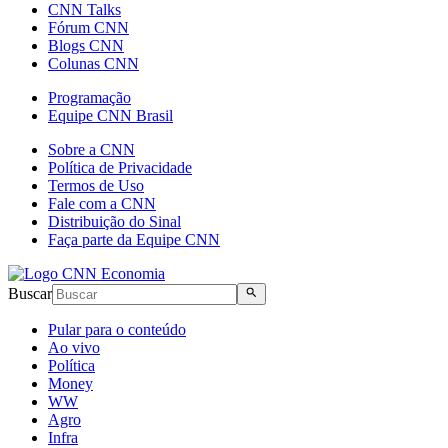
CNN Talks
Fórum CNN
Blogs CNN
Colunas CNN
Programação
Equipe CNN Brasil
Sobre a CNN
Política de Privacidade
Termos de Uso
Fale com a CNN
Distribuição do Sinal
Faça parte da Equipe CNN
Buscar
Pular para o conteúdo
Ao vivo
Política
Money
WW
Agro
Infra