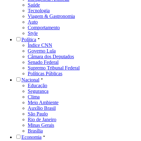
Saúde
Tecnologia
Viagem & Gastronomia
Auto
Comportamento
Style
Política
Índice CNN
Governo Lula
Câmara dos Deputados
Senado Federal
Supremo Tribunal Federal
Políticas Públicas
Nacional
Educação
Segurança
Clima
Meio Ambiente
Auxílio Brasil
São Paulo
Rio de Janeiro
Minas Gerais
Brasília
Economia