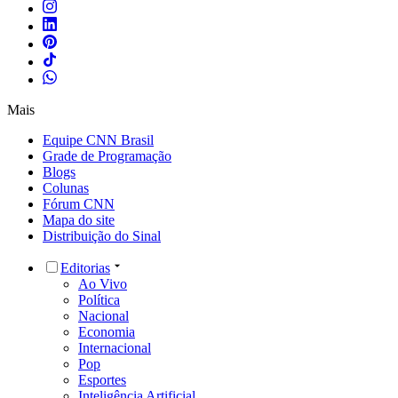
Mais
Equipe CNN Brasil
Grade de Programação
Blogs
Colunas
Fórum CNN
Mapa do site
Distribuição do Sinal
Editorias
Ao Vivo
Política
Nacional
Economia
Internacional
Pop
Esportes
Inteligência Artificial