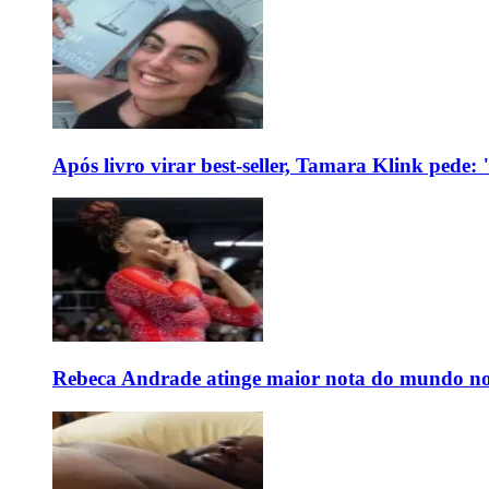
Após livro virar best-seller, Tamara Klink pede
Rebeca Andrade atinge maior nota do mundo no