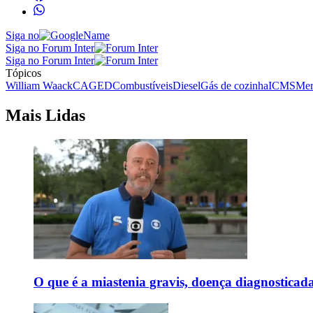
Siga no
Siga no Forum Inter
Siga no Forum Inter
Tópicos
William Waack
CAGED
Combustíveis
Diesel
Gás de cozinha
ICMS
Mer
Mais Lidas
O que é a miastenia gravis, doença diagnostica