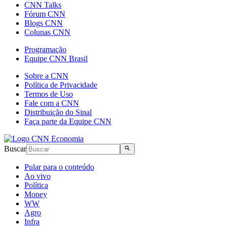
CNN Talks
Fórum CNN
Blogs CNN
Colunas CNN
Programação
Equipe CNN Brasil
Sobre a CNN
Política de Privacidade
Termos de Uso
Fale com a CNN
Distribuição do Sinal
Faça parte da Equipe CNN
Buscar
Pular para o conteúdo
Ao vivo
Política
Money
WW
Agro
Infra