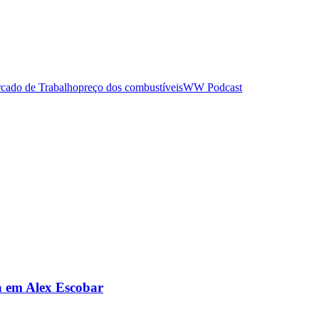
cado de Trabalho
preço dos combustíveis
WW Podcast
da em Alex Escobar