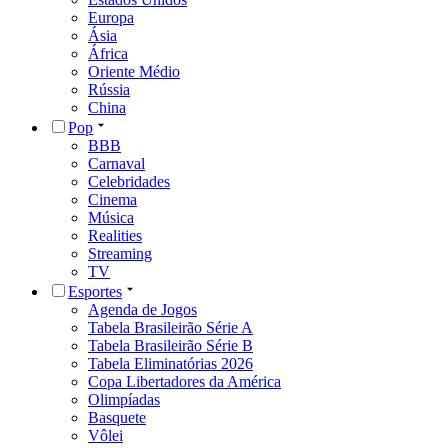
Europa
Ásia
África
Oriente Médio
Rússia
China
Pop
BBB
Carnaval
Celebridades
Cinema
Música
Realities
Streaming
TV
Esportes
Agenda de Jogos
Tabela Brasileirão Série A
Tabela Brasileirão Série B
Tabela Eliminatórias 2026
Copa Libertadores da América
Olimpíadas
Basquete
Vôlei