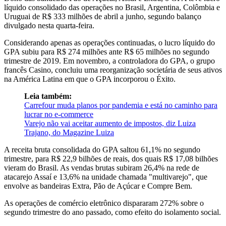
líquido consolidado das operações no Brasil, Argentina, Colômbia e
Uruguai de R$ 333 milhões de abril a junho, segundo balanço
divulgado nesta quarta-feira.
Considerando apenas as operações continuadas, o lucro líquido do
GPA subiu para R$ 274 milhões ante R$ 65 milhões no segundo
trimestre de 2019. Em novembro, a controladora do GPA, o grupo
francês Casino, concluiu uma reorganização societária de seus ativos
na América Latina em que o GPA incorporou o Éxito.
Leia também:
Carrefour muda planos por pandemia e está no caminho para
lucrar no e-commerce
Varejo não vai aceitar aumento de impostos, diz Luiza
Trajano, do Magazine Luiza
A receita bruta consolidada do GPA saltou 61,1% no segundo
trimestre, para R$ 22,9 bilhões de reais, dos quais R$ 17,08 bilhões
vieram do Brasil. As vendas brutas subiram 26,4% na rede de
atacarejo Assaí e 13,6% na unidade chamada "multivarejo", que
envolve as bandeiras Extra, Pão de Açúcar e Compre Bem.
As operações de comércio eletrônico dispararam 272% sobre o
segundo trimestre do ano passado, como efeito do isolamento social.