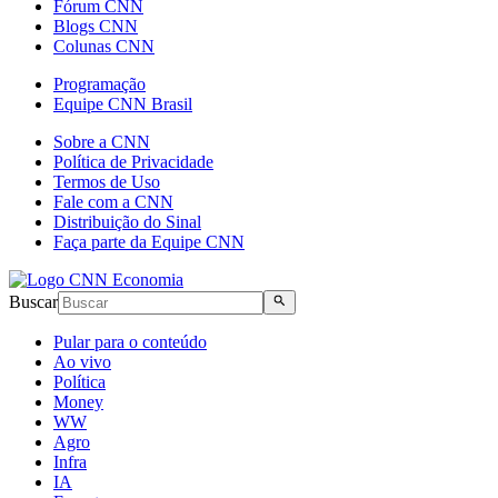
Fórum CNN
Blogs CNN
Colunas CNN
Programação
Equipe CNN Brasil
Sobre a CNN
Política de Privacidade
Termos de Uso
Fale com a CNN
Distribuição do Sinal
Faça parte da Equipe CNN
Buscar
Pular para o conteúdo
Ao vivo
Política
Money
WW
Agro
Infra
IA