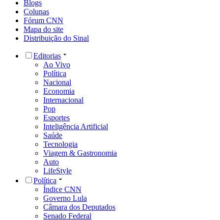
Blogs
Colunas
Fórum CNN
Mapa do site
Distribuição do Sinal
Editorias
Ao Vivo
Política
Nacional
Economia
Internacional
Pop
Esportes
Inteligência Artificial
Saúde
Tecnologia
Viagem & Gastronomia
Auto
LifeStyle
Política
Índice CNN
Governo Lula
Câmara dos Deputados
Senado Federal