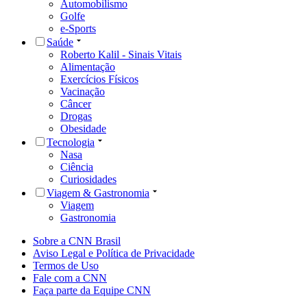
Automobilismo
Golfe
e-Sports
Saúde
Roberto Kalil - Sinais Vitais
Alimentação
Exercícios Físicos
Vacinação
Câncer
Drogas
Obesidade
Tecnologia
Nasa
Ciência
Curiosidades
Viagem & Gastronomia
Viagem
Gastronomia
Sobre a CNN Brasil
Aviso Legal e Política de Privacidade
Termos de Uso
Fale com a CNN
Faça parte da Equipe CNN