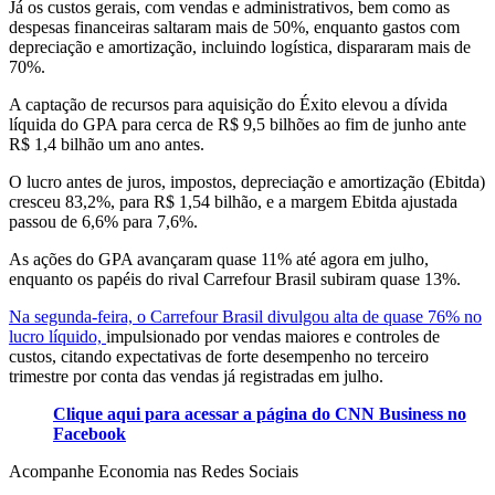
Já os custos gerais, com vendas e administrativos, bem como as
despesas financeiras saltaram mais de 50%, enquanto gastos com
depreciação e amortização, incluindo logística, dispararam mais de
70%.
A captação de recursos para aquisição do Éxito elevou a dívida
líquida do GPA para cerca de R$ 9,5 bilhões ao fim de junho ante
R$ 1,4 bilhão um ano antes.
O lucro antes de juros, impostos, depreciação e amortização (Ebitda)
cresceu 83,2%, para R$ 1,54 bilhão, e a margem Ebitda ajustada
passou de 6,6% para 7,6%.
As ações do GPA avançaram quase 11% até agora em julho,
enquanto os papéis do rival Carrefour Brasil subiram quase 13%.
Na segunda-feira, o Carrefour Brasil divulgou alta de quase 76% no
lucro líquido,
impulsionado por vendas maiores e controles de
custos, citando expectativas de forte desempenho no terceiro
trimestre por conta das vendas já registradas em julho.
Clique aqui para acessar a página do CNN Business no
Facebook
Acompanhe
Economia
nas Redes Sociais