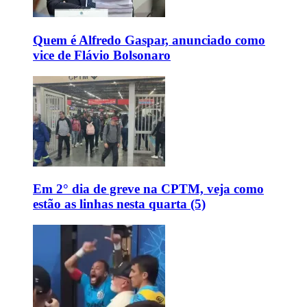
Quem é Alfredo Gaspar, anunciado como
vice de Flávio Bolsonaro
Em 2° dia de greve na CPTM, veja como
estão as linhas nesta quarta (5)