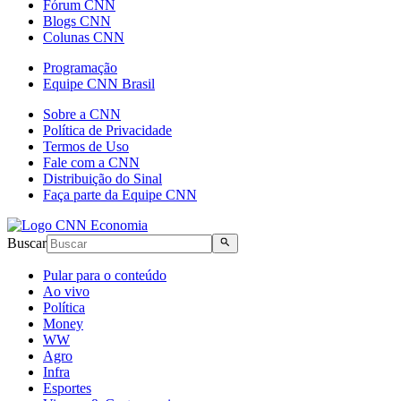
Fórum CNN
Blogs CNN
Colunas CNN
Programação
Equipe CNN Brasil
Sobre a CNN
Política de Privacidade
Termos de Uso
Fale com a CNN
Distribuição do Sinal
Faça parte da Equipe CNN
Buscar
Pular para o conteúdo
Ao vivo
Política
Money
WW
Agro
Infra
Esportes