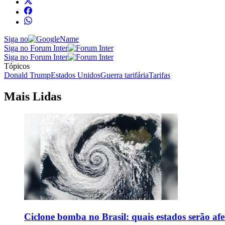
Siga no
Siga no Forum Inter
Siga no Forum Inter
Tópicos
Donald Trump
Estados Unidos
Guerra tarifária
Tarifas
Mais Lidas
Ciclone bomba no Brasil: quais estados serão af