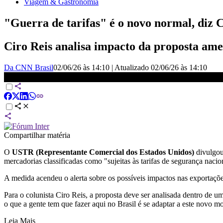
Viagem & Gastronomia
"Guerra de tarifas" é o novo normal, diz 
Ciro Reis analisa impacto da proposta ame
Da CNN Brasil
02/06/26 às 14:10
|
Atualizado
02/06/26 às 14:10
&quot;Guerra de tarifas&quot; é o novo normal, diz Ciro Reis
Compartilhar matéria
O
USTR (Representante Comercial dos Estados Unidos)
divulgou,
mercadorias classificadas como "sujeitas às tarifas de segurança nacio
A medida acendeu o alerta sobre os possíveis impactos nas exportações
Para o colunista Ciro Reis, a proposta deve ser analisada dentro de
o que a gente tem que fazer aqui no Brasil é se adaptar a este novo 
Leia Mais