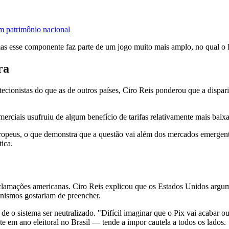
m patrimônio nacional
s esse componente faz parte de um jogo muito mais amplo, no qual o Br
ra
tecionistas do que as de outros países, Ciro Reis ponderou que a dispar
ciais usufruiu de algum benefício de tarifas relativamente mais baixas
opeus, o que demonstra que a questão vai além dos mercados emergente
tica.
eclamações americanas. Ciro Reis explicou que os Estados Unidos argum
nismos gostariam de preencher.
de o sistema ser neutralizado. "Difícil imaginar que o Pix vai acabar o
e em ano eleitoral no Brasil — tende a impor cautela a todos os lados.