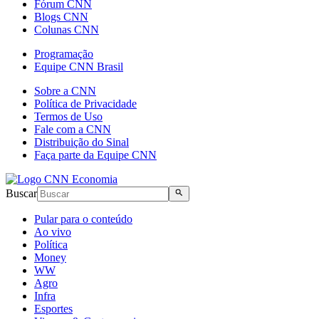
Fórum CNN
Blogs CNN
Colunas CNN
Programação
Equipe CNN Brasil
Sobre a CNN
Política de Privacidade
Termos de Uso
Fale com a CNN
Distribuição do Sinal
Faça parte da Equipe CNN
Buscar
Pular para o conteúdo
Ao vivo
Política
Money
WW
Agro
Infra
Esportes