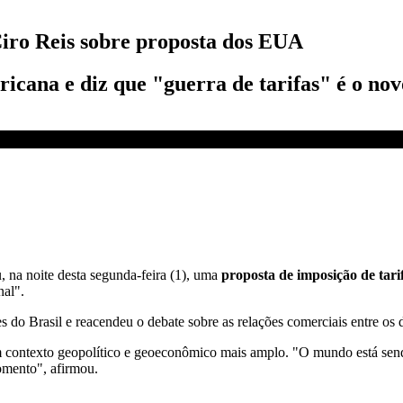
Ciro Reis sobre proposta dos EUA
ricana e diz que "guerra de tarifas" é o no
 sobre proposta dos EUA | ABERTURA DE MERCADO
 na noite desta segunda-feira (1), uma
proposta de imposição de tar
nal".
 do Brasil e reacendeu o debate sobre as relações comerciais entre os d
 um contexto geopolítico e geoeconômico mais amplo. "O mundo está se
momento", afirmou.