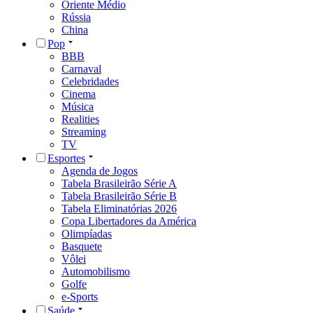
Oriente Médio
Rússia
China
Pop
BBB
Carnaval
Celebridades
Cinema
Música
Realities
Streaming
TV
Esportes
Agenda de Jogos
Tabela Brasileirão Série A
Tabela Brasileirão Série B
Tabela Eliminatórias 2026
Copa Libertadores da América
Olimpíadas
Basquete
Vôlei
Automobilismo
Golfe
e-Sports
Saúde