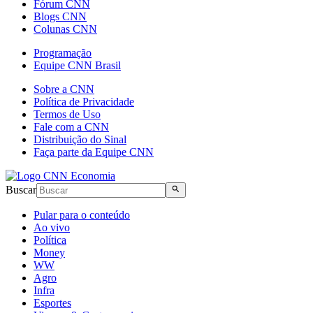
Fórum CNN
Blogs CNN
Colunas CNN
Programação
Equipe CNN Brasil
Sobre a CNN
Política de Privacidade
Termos de Uso
Fale com a CNN
Distribuição do Sinal
Faça parte da Equipe CNN
Buscar
Pular para o conteúdo
Ao vivo
Política
Money
WW
Agro
Infra
Esportes