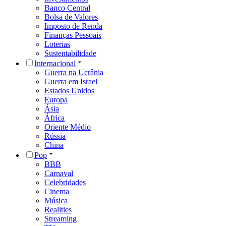
Banco Central
Bolsa de Valores
Imposto de Renda
Finanças Pessoais
Loterias
Sustentabilidade
Internacional
Guerra na Ucrânia
Guerra em Israel
Estados Unidos
Europa
Ásia
África
Oriente Médio
Rússia
China
Pop
BBB
Carnaval
Celebridades
Cinema
Música
Realities
Streaming