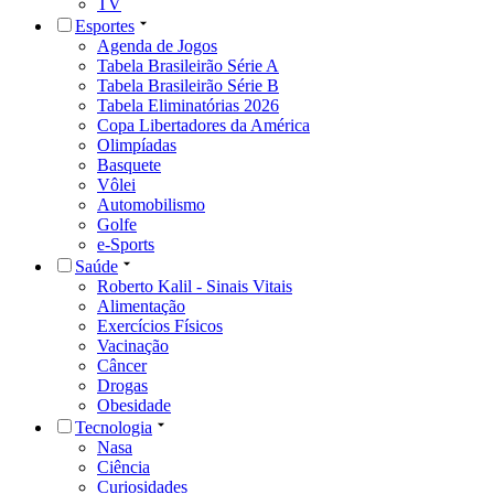
TV
Esportes
Agenda de Jogos
Tabela Brasileirão Série A
Tabela Brasileirão Série B
Tabela Eliminatórias 2026
Copa Libertadores da América
Olimpíadas
Basquete
Vôlei
Automobilismo
Golfe
e-Sports
Saúde
Roberto Kalil - Sinais Vitais
Alimentação
Exercícios Físicos
Vacinação
Câncer
Drogas
Obesidade
Tecnologia
Nasa
Ciência
Curiosidades