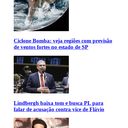
Ciclone Bomba: veja regiões com previsão
de ventos fortes no estado de SP
Lindbergh baixa tom e busca PL para
falar de acusação contra vice de Flávio