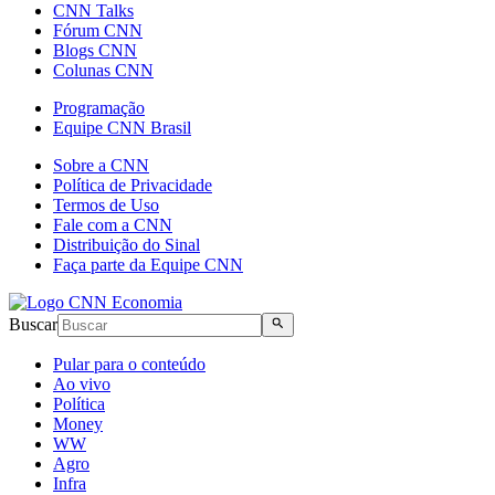
CNN Talks
Fórum CNN
Blogs CNN
Colunas CNN
Programação
Equipe CNN Brasil
Sobre a CNN
Política de Privacidade
Termos de Uso
Fale com a CNN
Distribuição do Sinal
Faça parte da Equipe CNN
Buscar
Pular para o conteúdo
Ao vivo
Política
Money
WW
Agro
Infra