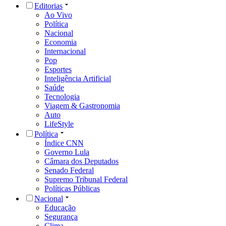
Editorias
Ao Vivo
Política
Nacional
Economia
Internacional
Pop
Esportes
Inteligência Artificial
Saúde
Tecnologia
Viagem & Gastronomia
Auto
LifeStyle
Política
Índice CNN
Governo Lula
Câmara dos Deputados
Senado Federal
Supremo Tribunal Federal
Políticas Públicas
Nacional
Educação
Segurança
Clima