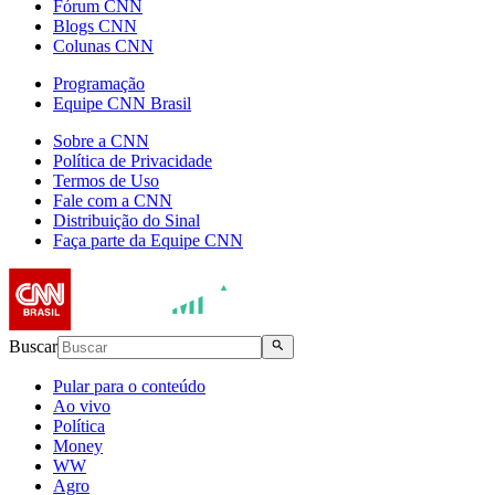
Fórum CNN
Blogs CNN
Colunas CNN
Programação
Equipe CNN Brasil
Sobre a CNN
Política de Privacidade
Termos de Uso
Fale com a CNN
Distribuição do Sinal
Faça parte da Equipe CNN
Buscar
Pular para o conteúdo
Ao vivo
Política
Money
WW
Agro