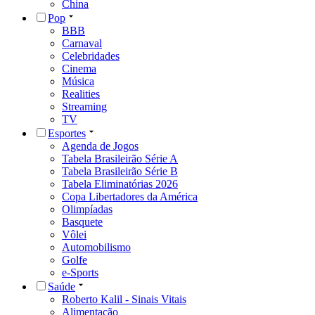
China
Pop
BBB
Carnaval
Celebridades
Cinema
Música
Realities
Streaming
TV
Esportes
Agenda de Jogos
Tabela Brasileirão Série A
Tabela Brasileirão Série B
Tabela Eliminatórias 2026
Copa Libertadores da América
Olimpíadas
Basquete
Vôlei
Automobilismo
Golfe
e-Sports
Saúde
Roberto Kalil - Sinais Vitais
Alimentação