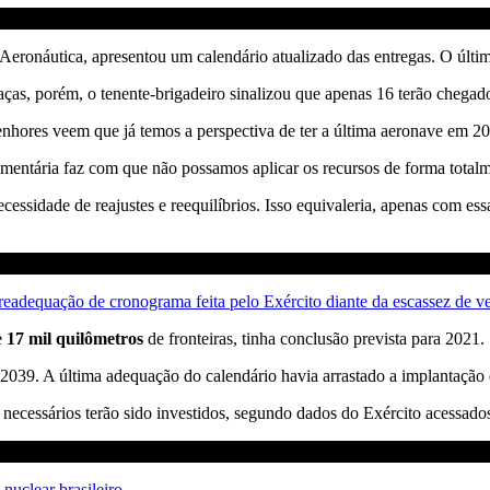
eronáutica, apresentou um calendário atualizado das entregas. O últim
ças, porém, o tenente-brigadeiro sinalizou que apenas 16 terão chegado
enhores veem que já temos a perspectiva de ter a última aeronave em 20
çamentária faz com que não possamos aplicar os recursos de forma totalmen
essidade de reajustes e reequilíbrios. Isso equivaleria, apenas com ess
readequação de cronograma feita pelo Exército diante da escassez de ve
e
17 mil quilômetros
de fronteiras, tinha conclusão prevista para 2021.
39. A última adequação do calendário havia arrastado a implantação d
necessários terão sido investidos, segundo dados do Exército acessado
uclear brasileiro.