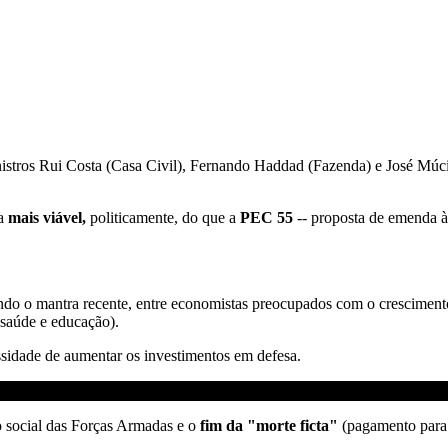
nistros Rui Costa (Casa Civil), Fernando Haddad (Fazenda) e José Múci
ia
mais viável,
politicamente, do que a
PEC 55
-- proposta de emenda à 
ndo o mantra recente, entre economistas preocupados com o crescimento 
 saúde e educação).
sidade de aumentar os investimentos em defesa.
 social das Forças Armadas e o
fim da "morte ficta"
(pagamento para 