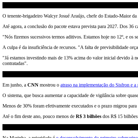
O tenente-brigadeiro Walcyr Josué Araújo, chefe do Estado-Maior da A
Até agora, a conclusão do pacote estava prevista para 2027. Dos 36 ca
"Nós fizemos sucessivos termos aditivos. Estamos hoje no 12º, e os s
A culpa é da insuficiência de recursos. "A falta de previsibilidade or
"Já estamos investindo mais de 13% acima do valor inicial devido à nec
contratadas".
Em junho, a
CNN
mostrou o
atraso na implementação do Sisfron e a 
O sistema, que busca aumentar a capacidade de vigilância sobre quas
Menos de 30% foram efetivamente executados e o prazo migrou para 20
Até o fim deste ano, pouco menos de
R$ 3 bilhões
dos R$ 15 bilhões 
Na Marinha, a prioridade é
o desenvolvimento do primeiro submarino n