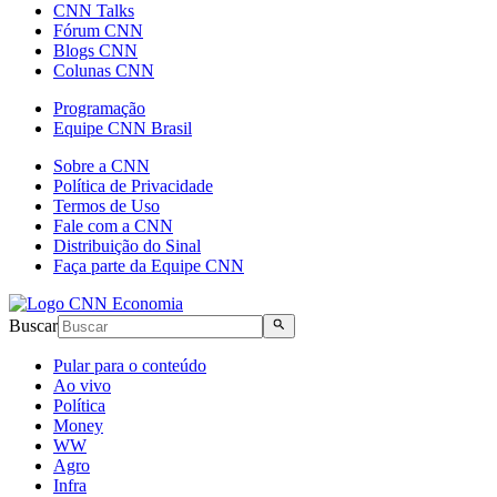
CNN Talks
Fórum CNN
Blogs CNN
Colunas CNN
Programação
Equipe CNN Brasil
Sobre a CNN
Política de Privacidade
Termos de Uso
Fale com a CNN
Distribuição do Sinal
Faça parte da Equipe CNN
Buscar
Pular para o conteúdo
Ao vivo
Política
Money
WW
Agro
Infra