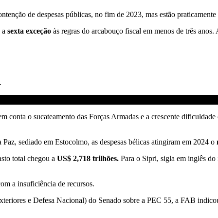
enção de despesas públicas, no fim de 2023, mas estão praticamente p
a a
sexta exceção
às regras do arcabouço fiscal em menos de três anos. 
.
ar em conta o sucateamento das Forças Armadas e a crescente dificuldade
 a Paz, sediado em Estocolmo, as despesas bélicas atingiram em 2024 o
sto total chegou a
US$ 2,718 trilhões.
Para o Sipri, sigla em inglês do 
om a insuficiência de recursos.
teriores e Defesa Nacional) do Senado sobre a PEC 55, a FAB indi