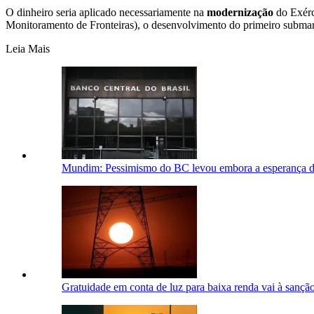
O dinheiro seria aplicado necessariamente na
modernização
do Exérci
Monitoramento de Fronteiras), o desenvolvimento do primeiro submari
Leia Mais
Mundim: Pessimismo do BC levou embora a esperança de
Gratuidade em conta de luz para baixa renda vai à sanção