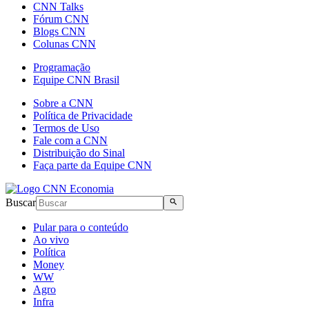
CNN Talks
Fórum CNN
Blogs CNN
Colunas CNN
Programação
Equipe CNN Brasil
Sobre a CNN
Política de Privacidade
Termos de Uso
Fale com a CNN
Distribuição do Sinal
Faça parte da Equipe CNN
Buscar
Pular para o conteúdo
Ao vivo
Política
Money
WW
Agro
Infra