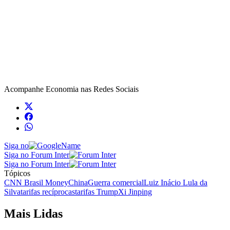
Acompanhe
Economia
nas Redes Sociais
Siga no
Siga no Forum Inter
Siga no Forum Inter
Tópicos
CNN Brasil Money
China
Guerra comercial
Luiz Inácio Lula da
Silva
tarifas recíprocas
tarifas Trump
Xi Jinping
Mais Lidas