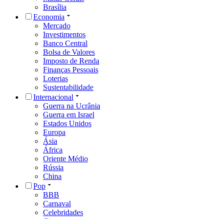
Brasília
Economia
Mercado
Investimentos
Banco Central
Bolsa de Valores
Imposto de Renda
Finanças Pessoais
Loterias
Sustentabilidade
Internacional
Guerra na Ucrânia
Guerra em Israel
Estados Unidos
Europa
Ásia
África
Oriente Médio
Rússia
China
Pop
BBB
Carnaval
Celebridades