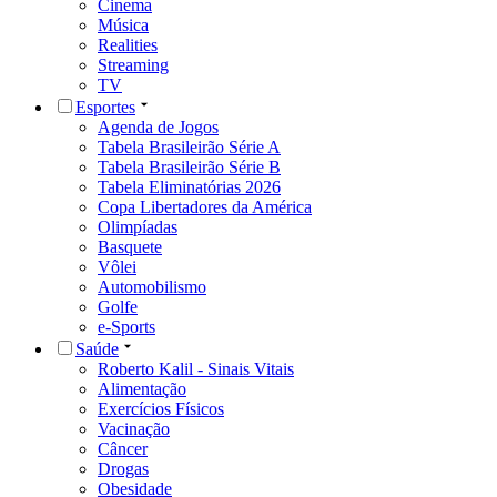
Cinema
Música
Realities
Streaming
TV
Esportes
Agenda de Jogos
Tabela Brasileirão Série A
Tabela Brasileirão Série B
Tabela Eliminatórias 2026
Copa Libertadores da América
Olimpíadas
Basquete
Vôlei
Automobilismo
Golfe
e-Sports
Saúde
Roberto Kalil - Sinais Vitais
Alimentação
Exercícios Físicos
Vacinação
Câncer
Drogas
Obesidade