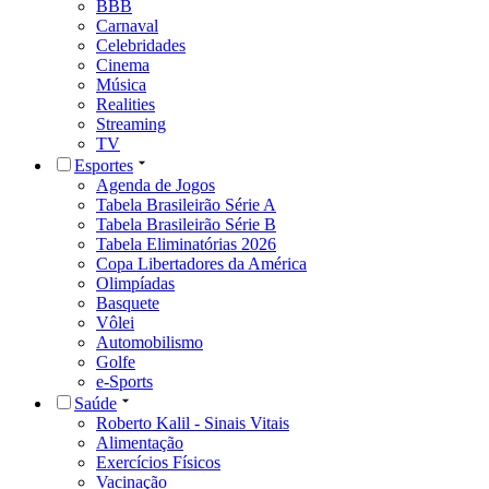
BBB
Carnaval
Celebridades
Cinema
Música
Realities
Streaming
TV
Esportes
Agenda de Jogos
Tabela Brasileirão Série A
Tabela Brasileirão Série B
Tabela Eliminatórias 2026
Copa Libertadores da América
Olimpíadas
Basquete
Vôlei
Automobilismo
Golfe
e-Sports
Saúde
Roberto Kalil - Sinais Vitais
Alimentação
Exercícios Físicos
Vacinação