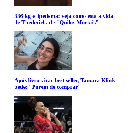
336 kg e lipedema: veja como está a vida
de Thederick, de "Quilos Mortais"
Após livro virar best-seller, Tamara Klink
pede: "Parem de comprar"