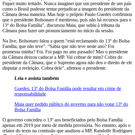
Fiquei muito irritado. Nunca imaginei que um presidente de um país
como o Brasil pudesse tentar prejudicar a imagem do presidente da
Câmara dessa maneira. Mas hoje o próprio Paulo Guedes confirmou
que o presidente Bolsonaro é mentiroso, pois não há recursos para o
13º do Bolsa Família”, discursou Maia, que subiu à tribuna da
Câmara para fazer um pronunciamento no início da sessão.
Na live, Bolsonaro falou a quem “está reclamando do 13º do Bolsa
Família, que não teve”. “Sabia que não teve neste ano? Foi
promessa minha? Foi. Foi pago no ano passado? Mas o presidente
da Câmara deixou caducar a MP. Vai cobrar de mim? Cobra do
presidente da Câmara, que o Supremo agora não deu o direito de ele
disputar a reeleição. Cobra dele", afirmou o presidente.
Leia e assista também
Guedes: 13º do Bolsa Família pode resultar em crime de
responsabilidade
Maia quer pedido público do governo para não votar 13º do
Bolsa Família
O governo concedeu o 13º aos beneficiados pelo Bolsa Família
apenas em 2019 por meio de medida provisória. No entanto, após o
relator do texto na comissão que analisou a MP, Randolfe Rodrigues