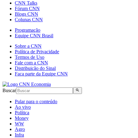
CNN Talks
Fórum CNN
Blogs CNN
Colunas CNN
Programação
Equipe CNN Brasil
Sobre a CNN
Política de Privacidade
Termos de Uso
Fale com a CNN
Distribuição do Sinal
Faça parte da Equipe CNN
Buscar
Pular para o conteúdo
Ao vivo
Política
Money
WW
Agro
Infra