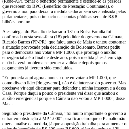
(Rede-AP), tornar o benefício permanente e estendê-lo às pessoas
que recebem do BPC (Benefício de Prestação Continuada), o
governo atuou para deixar a medida caducar sem ser analisada pelos
parlamentares, pois o impacto nas contas públicas seria de R$ 8
bilhões por ano.
A estratégia do Planalto de barrar o 13º do Bolsa Família foi
confirmada nesta sexta-feira (18) pelo líder do governo na Câmara,
Ricardo Barros (PP-PR), que falou antes de Maia e tentou contornar
a situação provocada pela declaração de Bolsonaro. Barros pediu
para o democrata não votar a MP 1.000, que prorroga o auxílio
emergencial até o final de deste ano, pois a medida já está em vigor
e não haverá problema se perder a validade depois que os
pagamentos já tiverem sido concluídos.
“Eu poderia aqui agora anunciar que eu votar a MP 1.000, que
como disse o líder [do governo], não é de interesse do governo. Mas
precisava vir aqui discursar para defender a minha imagem e a dessa
Casa. Porque daqui a pouco o presidente vai dizer que acabou o
auxílio emergencial porque a Câmara não votou a MP 1.000”, disse
Maia.
Segundo o presidente da Câmara, “foi muito importante o governo a
entrar em obstrução à MP 1.000” para ficar claro que o Planalto não
quer a análise da medida, já que a oposição trabalha para aumentar o
valor do benefício de R$ 300 para R$ 600, além de incluir o 13º