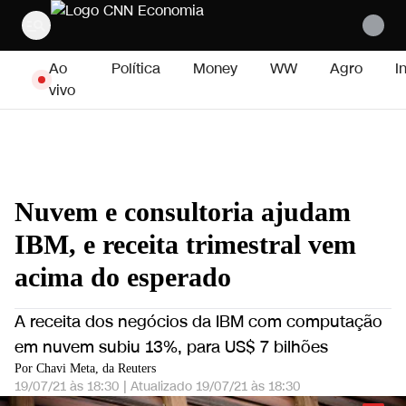
Pular para o conteúdo
Ao
Política
Money
WW
Agro
I
vivo
Nuvem e consultoria ajudam
IBM, e receita trimestral vem
acima do esperado
A receita dos negócios da IBM com computação
em nuvem subiu 13%, para US$ 7 bilhões
Por Chavi Meta, da Reuters
19/07/21 às 18:30
|
Atualizado
19/07/21 às 18:30