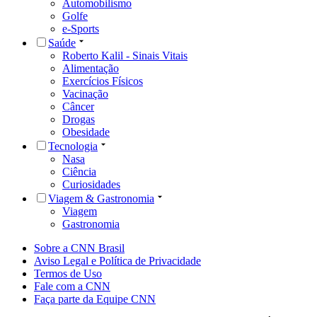
Automobilismo
Golfe
e-Sports
Saúde
Roberto Kalil - Sinais Vitais
Alimentação
Exercícios Físicos
Vacinação
Câncer
Drogas
Obesidade
Tecnologia
Nasa
Ciência
Curiosidades
Viagem & Gastronomia
Viagem
Gastronomia
Sobre a CNN Brasil
Aviso Legal e Política de Privacidade
Termos de Uso
Fale com a CNN
Faça parte da Equipe CNN