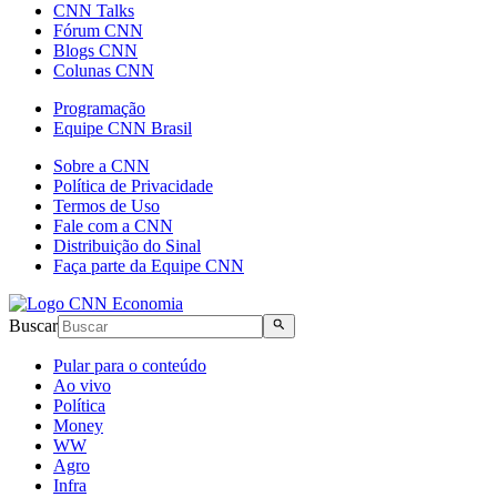
CNN Talks
Fórum CNN
Blogs CNN
Colunas CNN
Programação
Equipe CNN Brasil
Sobre a CNN
Política de Privacidade
Termos de Uso
Fale com a CNN
Distribuição do Sinal
Faça parte da Equipe CNN
Buscar
Pular para o conteúdo
Ao vivo
Política
Money
WW
Agro
Infra