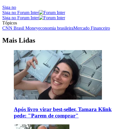
Siga no
Siga no Forum Inter
Siga no Forum Inter
Tópicos
CNN Brasil Money
economia brasileira
Mercado Financeiro
Mais Lidas
Após livro virar best-seller, Tamara Klink
pede: "Parem de comprar"