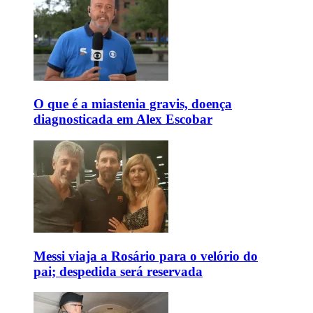
O que é a miastenia gravis, doença
diagnosticada em Alex Escobar
Messi viaja a Rosário para o velório do
pai; despedida será reservada