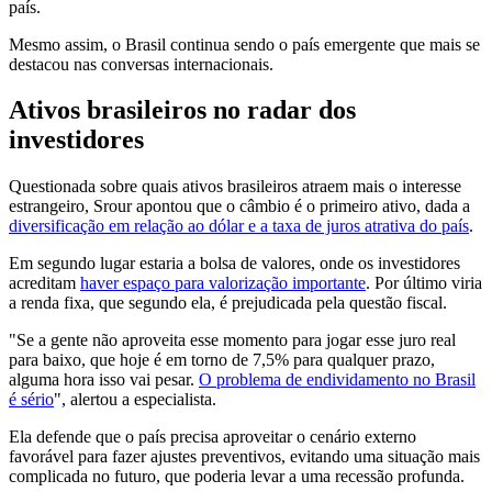
país.
Mesmo assim, o Brasil continua sendo o país emergente que mais se
destacou nas conversas internacionais.
Ativos brasileiros no radar dos
investidores
Questionada sobre quais ativos brasileiros atraem mais o interesse
estrangeiro, Srour apontou que o câmbio é o primeiro ativo, dada a
diversificação em relação ao dólar e a taxa de juros atrativa do país
.
Em segundo lugar estaria a bolsa de valores, onde os investidores
acreditam
haver espaço para valorização importante
. Por último viria
a renda fixa, que segundo ela, é prejudicada pela questão fiscal.
"Se a gente não aproveita esse momento para jogar esse juro real
para baixo, que hoje é em torno de 7,5% para qualquer prazo,
alguma hora isso vai pesar.
O problema de endividamento no Brasil
é sério
", alertou a especialista.
Ela defende que o país precisa aproveitar o cenário externo
favorável para fazer ajustes preventivos, evitando uma situação mais
complicada no futuro, que poderia levar a uma recessão profunda.