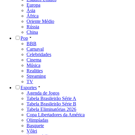
Europa
Ásia
África
Oriente Médio
Rússia
China
Pop
BBB
Carnaval
Celebridades
Cinema
Música
Realities
Streaming
TV
Esportes
Agenda de Jogos
Tabela Brasileirão Série A
Tabela Brasileirão Série B
Tabela Eliminatórias 2026
Copa Libertadores da América
Olimpíadas
Basquete
Vôlei