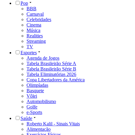
Pop
BBB
Carnaval
Celebridades
Cinema
Música
Realities
Streaming
TV
Esportes
Agenda de Jogos
Tabela Brasileirão Série A
Tabela Brasileirão Série B
Tabela Eliminatórias 2026
Copa Libertadores da América
Olimpíadas
Basquete
Vôlei
Automobilismo
Golfe
e-Sports
Saúde
Roberto Kalil - Sinais Vitais
Alimentação
Exercícios Físicos