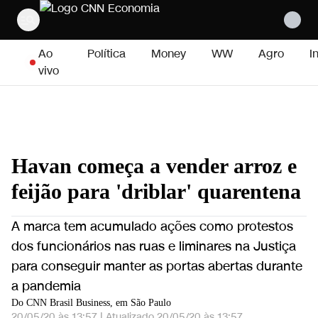
Pular para o conteúdo
Ao
Política
Money
WW
Agro
I
vivo
Havan começa a vender arroz e
feijão para 'driblar' quarentena
A marca tem acumulado ações como protestos
dos funcionários nas ruas e liminares na Justiça
para conseguir manter as portas abertas durante
a pandemia
Do CNN Brasil Business, em São Paulo
20/05/20 às 13:57
|
Atualizado
20/05/20 às 13:57