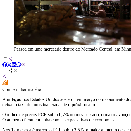
Pessoa em uma mercearia dentro do Mercado Central, em Minn
Compartilhar matéria
A inflação nos Estados Unidos acelerou em março com o aumento dos 
deixar a taxa de juros inalterada até o próximo ano.
O índice de preços PCE subiu 0,7% no mês passado, o maior avanço 
O aumento ficou em linha com as expectativas de economistas.
Nos 12 meses até março, o PCE subiu 3,5%, o maior aumento desde ma