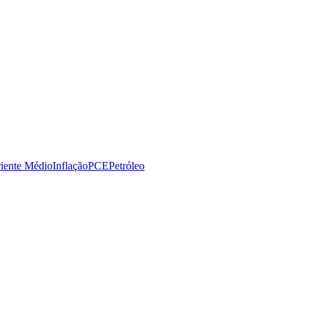
iente Médio
Inflação
PCE
Petróleo