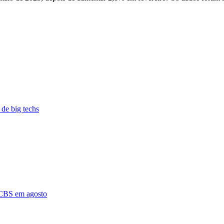
 de big techs
r CBS em agosto