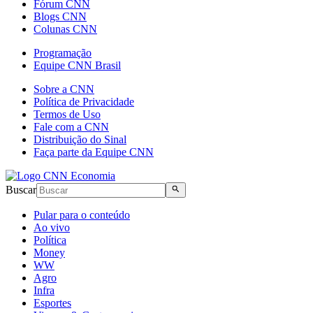
Fórum CNN
Blogs CNN
Colunas CNN
Programação
Equipe CNN Brasil
Sobre a CNN
Política de Privacidade
Termos de Uso
Fale com a CNN
Distribuição do Sinal
Faça parte da Equipe CNN
Buscar
Pular para o conteúdo
Ao vivo
Política
Money
WW
Agro
Infra
Esportes