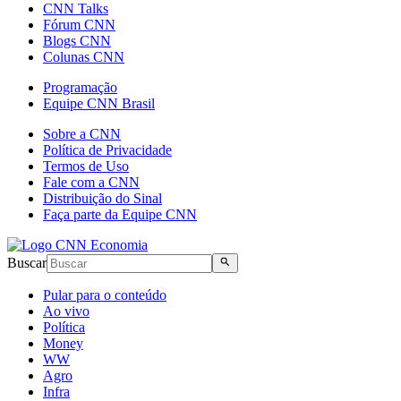
CNN Talks
Fórum CNN
Blogs CNN
Colunas CNN
Programação
Equipe CNN Brasil
Sobre a CNN
Política de Privacidade
Termos de Uso
Fale com a CNN
Distribuição do Sinal
Faça parte da Equipe CNN
Buscar
Pular para o conteúdo
Ao vivo
Política
Money
WW
Agro
Infra