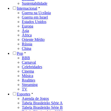
Sustentabilidade
Internacional
Guerra na Ucrânia
Guerra em Israel
Estados Unidos
Europa
Ásia
África
Oriente Médio
Rússia
China
Pop
BBB
Carnaval
Celebridades
Cinema
Música
Realities
Streaming
TV
Esportes
Agenda de Jogos
Tabela Brasileirão Série A
Tabela Brasileirão Série B