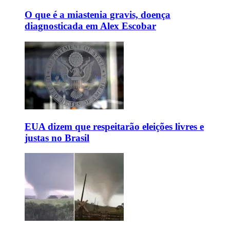
O que é a miastenia gravis, doença
diagnosticada em Alex Escobar
EUA dizem que respeitarão eleições livres e
justas no Brasil