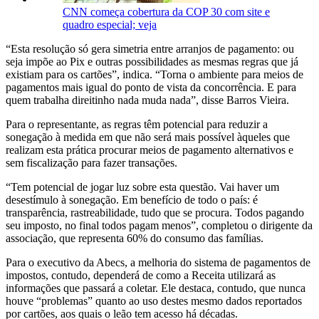
CNN começa cobertura da COP 30 com site e
quadro especial; veja
“Esta resolução só gera simetria entre arranjos de pagamento: ou
seja impõe ao Pix e outras possibilidades as mesmas regras que já
existiam para os cartões”, indica. “Torna o ambiente para meios de
pagamentos mais igual do ponto de vista da concorrência. E para
quem trabalha direitinho nada muda nada”, disse Barros Vieira.
Para o representante, as regras têm potencial para reduzir a
sonegação à medida em que não será mais possível àqueles que
realizam esta prática procurar meios de pagamento alternativos e
sem fiscalização para fazer transações.
“Tem potencial de jogar luz sobre esta questão. Vai haver um
desestímulo à sonegação. Em benefício de todo o país: é
transparência, rastreabilidade, tudo que se procura. Todos pagando
seu imposto, no final todos pagam menos”, completou o dirigente da
associação, que representa 60% do consumo das famílias.
Para o executivo da Abecs, a melhoria do sistema de pagamentos de
impostos, contudo, dependerá de como a Receita utilizará as
informações que passará a coletar. Ele destaca, contudo, que nunca
houve “problemas” quanto ao uso destes mesmo dados reportados
por cartões, aos quais o leão tem acesso há décadas.