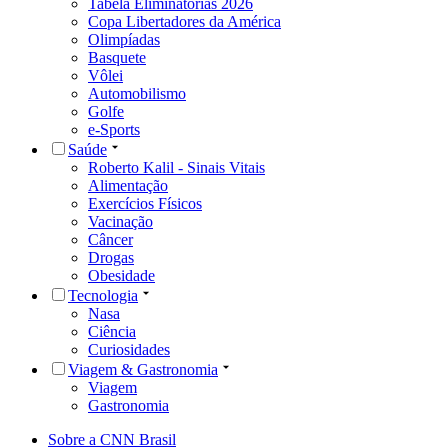
Tabela Eliminatórias 2026
Copa Libertadores da América
Olimpíadas
Basquete
Vôlei
Automobilismo
Golfe
e-Sports
Saúde
Roberto Kalil - Sinais Vitais
Alimentação
Exercícios Físicos
Vacinação
Câncer
Drogas
Obesidade
Tecnologia
Nasa
Ciência
Curiosidades
Viagem & Gastronomia
Viagem
Gastronomia
Sobre a CNN Brasil