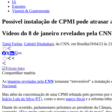
IA
Esportes
Viagem & Gastronomia
Possível instalação de CPMI pode atrasar a
Vídeos do 8 de janeiro revelados pela CNN
Tainá Farfan
,
Gabriel Hirabahasi
, da CNN
, em Brasília
19/04/23 às 2
Compartilhar matéria
As
imagens reveladas pela
CNN
tornaram “irreversível” a instalação
Nacional
.
Mas além da concretização de uma CPMI refutada pelo governo por 
Inácio Lula da Silva (PT)
, como o novo
marco fiscal
e a reforma tribut
Diante do ocorrido, parlamentares próximos ao presidente da Câmara
cumprido. “Fica muito arriscado garantir o prazo de 10 de maio”, diss