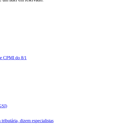
 de CPMI do 8/1
GSI)
ributária, dizem especialistas