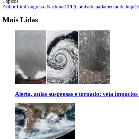
Tópicos
Arthur Lira
Congresso Nacional
CPI (Comissão parlamentar de inquéri
Mais Lidas
Alerta, aulas suspensas e tornado: veja impactos