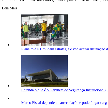
Leia Mais
Planalto e PT mudam estratégia e vão aceitar instalação
Entenda o que é o Gabinete de Segurança Institucional (
Marco Fiscal depende de arrecadação e pode forçar carga t