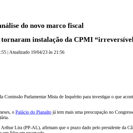
nálise do novo marco fiscal
 tornaram instalação da CPMI “irreversível
1:55
|
Atualizado
19/04/23 às 21:56
 da Comissão Parlamentar Mista de Inquérito para investigar o que aco
meses, o
Palácio do Planalto
já tem mais uma preocupação no Congresso:
ária.
, Arthur Lira (PP-AL), afirmam que o prazo dado pelo presidente da Câ
e um líder em reservado.