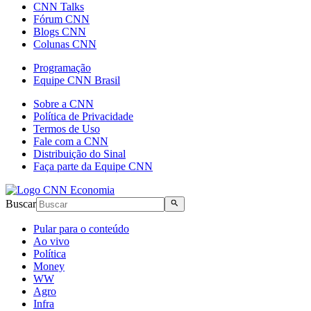
CNN Talks
Fórum CNN
Blogs CNN
Colunas CNN
Programação
Equipe CNN Brasil
Sobre a CNN
Política de Privacidade
Termos de Uso
Fale com a CNN
Distribuição do Sinal
Faça parte da Equipe CNN
Buscar
Pular para o conteúdo
Ao vivo
Política
Money
WW
Agro
Infra