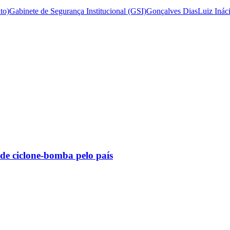
to)
Gabinete de Segurança Institucional (GSI)
Gonçalves Dias
Luiz Inác
 de ciclone-bomba pelo país