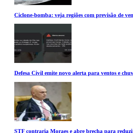
Ciclone-bomba: veja regiões com previsão de ven
Defesa Civil emite novo alerta para ventos e chu
STF contraria Moraes e abre brecha para reduzir