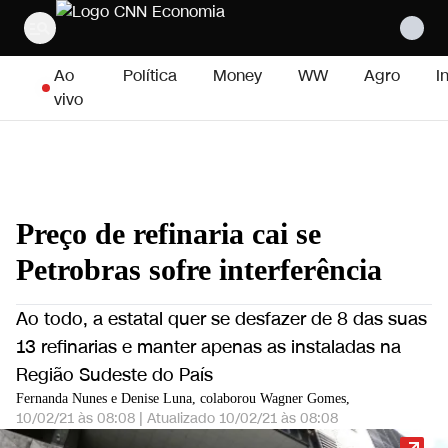
Pular para o conteúdo
Ao
Política
Money
WW
Agro
I
vivo
Preço de refinaria cai se
Petrobras sofre interferência
Ao todo, a estatal quer se desfazer de 8 das suas
13 refinarias e manter apenas as instaladas na
Região Sudeste do País
Fernanda Nunes e Denise Luna, colaborou Wagner Gomes,
10/02/21 às 08:08
|
Atualizado
10/02/21 às 08:08