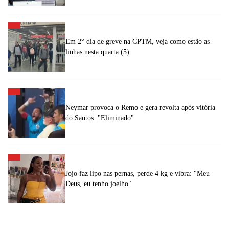
Em 2° dia de greve na CPTM, veja como estão as
linhas nesta quarta (5)
Neymar provoca o Remo e gera revolta após vitória
do Santos: "Eliminado"
Jojo faz lipo nas pernas, perde 4 kg e vibra: "Meu
Deus, eu tenho joelho"