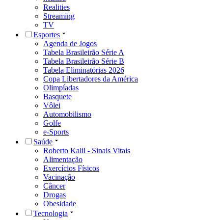
Realities
Streaming
TV
Esportes
Agenda de Jogos
Tabela Brasileirão Série A
Tabela Brasileirão Série B
Tabela Eliminatórias 2026
Copa Libertadores da América
Olimpíadas
Basquete
Vôlei
Automobilismo
Golfe
e-Sports
Saúde
Roberto Kalil - Sinais Vitais
Alimentação
Exercícios Físicos
Vacinação
Câncer
Drogas
Obesidade
Tecnologia