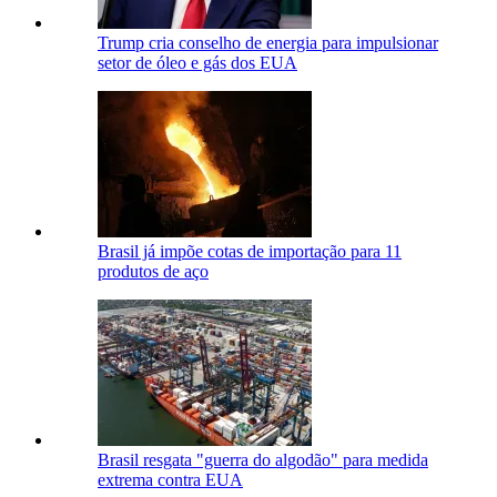
Trump cria conselho de energia para impulsionar
setor de óleo e gás dos EUA
Brasil já impõe cotas de importação para 11
produtos de aço
Brasil resgata "guerra do algodão" para medida
extrema contra EUA