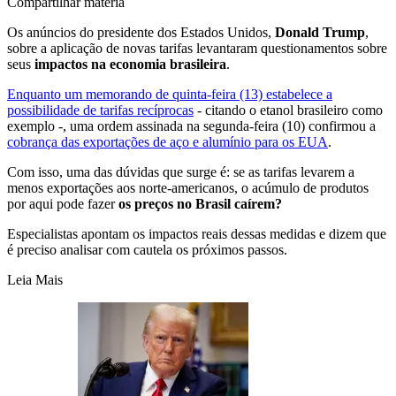
Compartilhar matéria
Os anúncios do presidente dos Estados Unidos,
Donald Trump
,
sobre a aplicação de novas tarifas levantaram questionamentos sobre
seus
impactos na economia brasileira
.
Enquanto um memorando de quinta-feira (13) estabelece a
possibilidade de tarifas recíprocas
- citando o etanol brasileiro como
exemplo -, uma ordem assinada na segunda-feira (10) confirmou a
cobrança das exportações de aço e alumínio para os EUA
.
Com isso, uma das dúvidas que surge é: se as tarifas levarem a
menos exportações aos norte-americanos, o acúmulo de produtos
por aqui pode fazer
os preços no Brasil caírem?
Especialistas apontam os impactos reais dessas medidas e dizem que
é preciso analisar com cautela os próximos passos.
Leia Mais