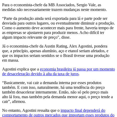
Para o economista-chefe da MB Associados, Sergio Vale, as
medidas não necessariamente trazem mudanças neste momento.
“Parte da produção ainda será exportada para lá e parte pode ser
desviada para outros lugares, ou eventualmente diminuir a produção.
Como o aumento deve acontecer mais para frente, haveria tempo de
as empresas se ajustarem para produzir menos. Acho difícil ter
algum impacto relevante de preço", disse.
Já o economista-chefe da Austin Rating, Alex Agostini, pondera
que, a princípio, apenas alumínio, aço e etanol seriam afetados, e
que os impactos seriam sentidos se o Brasil tivesse uma produção
em massa.
Agostini explica que a
economia brasileira já passa por um momento
de desaceleração devido à alta da taxa de juros
.
“Basicamente, vai cair a demanda interna por esses produtos
também. E com isso, naturalmente, há uma tendência do preço
também desacelerar internamente. Então, não só pelo preço mais
alto lá fora, mas também pela demanda menor aqui, o preço tende a
cair”, afirmou.
No entanto, Agostini ressalta que o
impacto final dependerá do
comportamento de outros mercados que importam esses produtos do