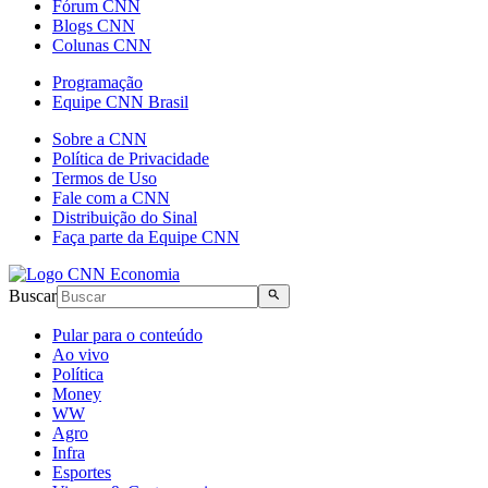
Fórum CNN
Blogs CNN
Colunas CNN
Programação
Equipe CNN Brasil
Sobre a CNN
Política de Privacidade
Termos de Uso
Fale com a CNN
Distribuição do Sinal
Faça parte da Equipe CNN
Buscar
Pular para o conteúdo
Ao vivo
Política
Money
WW
Agro
Infra
Esportes