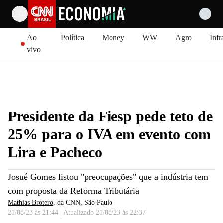
Pular para o conteúdo
Ao
Política
Money
WW
Agro
Infr
vivo
Presidente da Fiesp pede teto de
25% para o IVA em evento com
Lira e Pacheco
Josué Gomes listou "preocupações" que a indústria tem
com proposta da Reforma Tributária
Mathias Brotero
, da CNN
, São Paulo
21/08/23 às 21:44
|
Atualizado
21/08/23 às 22:37