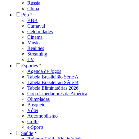
Rússia
China
Pop
BBB
Carnaval
Celebridades
Cinema
Música
Realities
Streaming
TV
Esportes
Agenda de Jogos
Tabela Brasileirão Série A
Tabela Brasileirão Série B
Tabela Eliminatórias 2026
Copa Libertadores da América
Olimpíadas
Basquete
Vôlei
Automobilismo
Golfe
e-Sports
Saúde
Roberto Kalil - Sinais Vitais