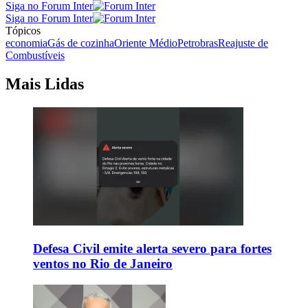
Siga no Forum Inter
Siga no Forum Inter
Tópicos
economia
Gás de cozinha
Oriente Médio
Petrobras
Reajuste de
Combustíveis
Mais Lidas
Defesa Civil emite alerta severo para fortes
ventos no Rio de Janeiro