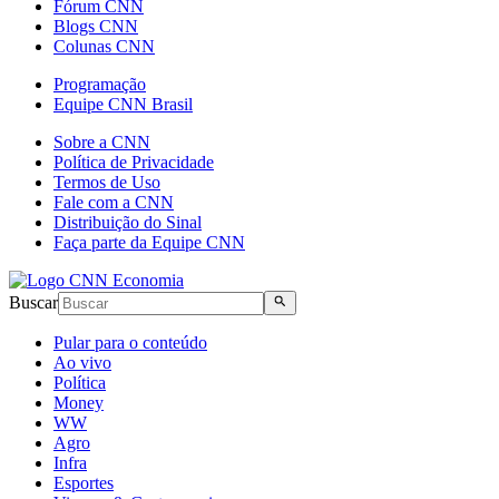
Fórum CNN
Blogs CNN
Colunas CNN
Programação
Equipe CNN Brasil
Sobre a CNN
Política de Privacidade
Termos de Uso
Fale com a CNN
Distribuição do Sinal
Faça parte da Equipe CNN
Buscar
Pular para o conteúdo
Ao vivo
Política
Money
WW
Agro
Infra
Esportes