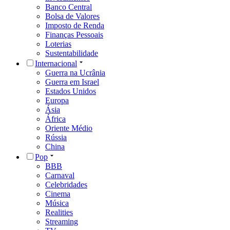
Banco Central
Bolsa de Valores
Imposto de Renda
Finanças Pessoais
Loterias
Sustentabilidade
Internacional
Guerra na Ucrânia
Guerra em Israel
Estados Unidos
Europa
Ásia
África
Oriente Médio
Rússia
China
Pop
BBB
Carnaval
Celebridades
Cinema
Música
Realities
Streaming