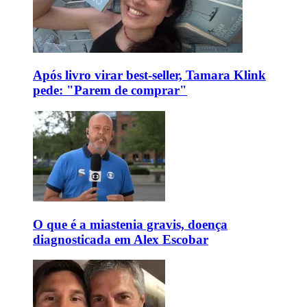
Após livro virar best-seller, Tamara Klink
pede: "Parem de comprar"
O que é a miastenia gravis, doença
diagnosticada em Alex Escobar