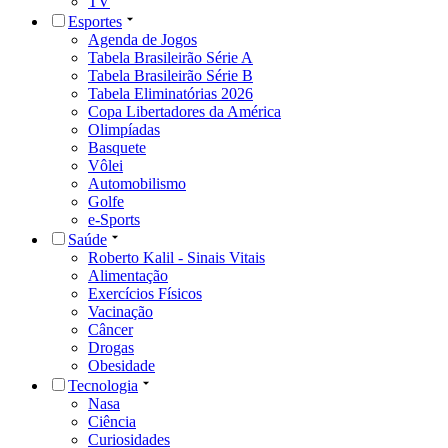
TV
Esportes
Agenda de Jogos
Tabela Brasileirão Série A
Tabela Brasileirão Série B
Tabela Eliminatórias 2026
Copa Libertadores da América
Olimpíadas
Basquete
Vôlei
Automobilismo
Golfe
e-Sports
Saúde
Roberto Kalil - Sinais Vitais
Alimentação
Exercícios Físicos
Vacinação
Câncer
Drogas
Obesidade
Tecnologia
Nasa
Ciência
Curiosidades