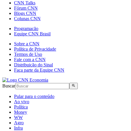
CNN Talks
Fórum CNN
Blogs CNN
Colunas CNN
Programação
Equipe CNN Brasil
Sobre a CNN
Política de Privacidade
Termos de Uso
Fale com a CNN
Distribuição do Sinal
Faça parte da Equipe CNN
Buscar
Pular para o conteúdo
Ao vivo
Política
Money
WW
Agro
Infra