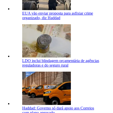
EUA vão enviar proposta para asfixiar crime
organizado, diz Haddad
LDO inclui blindagem orçamentária de agências
reguladoras e do seguro rural
Haddad: Governo só dará apoio aos Correios
com plano aprovado