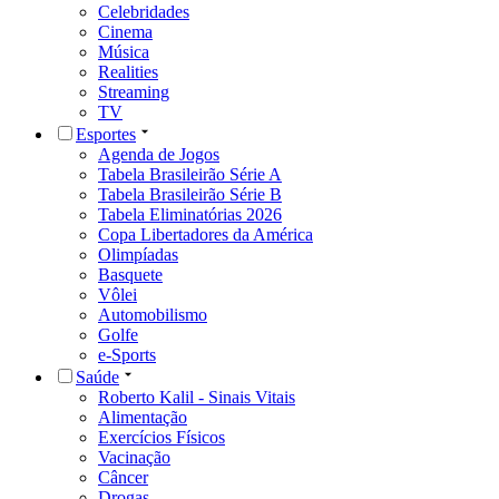
Celebridades
Cinema
Música
Realities
Streaming
TV
Esportes
Agenda de Jogos
Tabela Brasileirão Série A
Tabela Brasileirão Série B
Tabela Eliminatórias 2026
Copa Libertadores da América
Olimpíadas
Basquete
Vôlei
Automobilismo
Golfe
e-Sports
Saúde
Roberto Kalil - Sinais Vitais
Alimentação
Exercícios Físicos
Vacinação
Câncer
Drogas