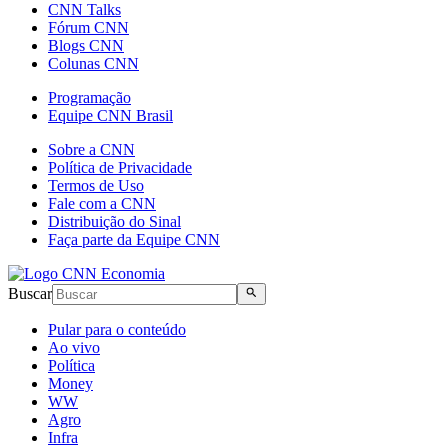
CNN Talks
Fórum CNN
Blogs CNN
Colunas CNN
Programação
Equipe CNN Brasil
Sobre a CNN
Política de Privacidade
Termos de Uso
Fale com a CNN
Distribuição do Sinal
Faça parte da Equipe CNN
Buscar
Pular para o conteúdo
Ao vivo
Política
Money
WW
Agro
Infra