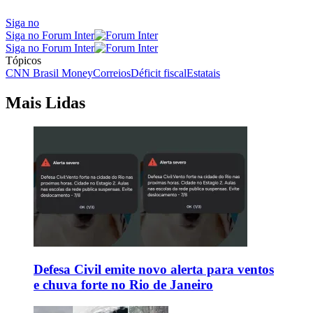
Siga no
Siga no Forum Inter
Siga no Forum Inter
Tópicos
CNN Brasil Money
Correios
Déficit fiscal
Estatais
Mais Lidas
Defesa Civil emite novo alerta para ventos
e chuva forte no Rio de Janeiro