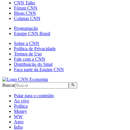
CNN Talks
Fórum CNN
Blogs CNN
Colunas CNN
Programação
Equipe CNN Brasil
Sobre a CNN
Política de Privacidade
Termos de Uso
Fale com a CNN
Distribuição do Sinal
Faça parte da Equipe CNN
Buscar
Pular para o conteúdo
Ao vivo
Política
Money
WW
Agro
Infra