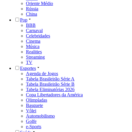
Oriente Médio
Rússia
China
Pop
BBB
Carnaval
Celebridades
Cinema
Música
Realities
Streaming
TV
Esportes
Agenda de Jogos
Tabela Brasileirão Série A
Tabela Brasileirão Série B
Tabela Eliminatórias 2026
Copa Libertadores da América
Olimpíadas
Basquete
Vôlei
Automobilismo
Golfe
e-Sports