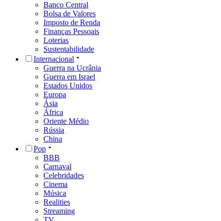
Banco Central
Bolsa de Valores
Imposto de Renda
Finanças Pessoais
Loterias
Sustentabilidade
Internacional
Guerra na Ucrânia
Guerra em Israel
Estados Unidos
Europa
Ásia
África
Oriente Médio
Rússia
China
Pop
BBB
Carnaval
Celebridades
Cinema
Música
Realities
Streaming
TV