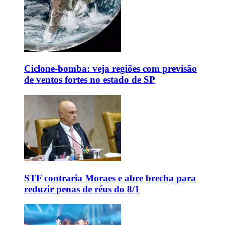
Ciclone-bomba: veja regiões com previsão
de ventos fortes no estado de SP
STF contraria Moraes e abre brecha para
reduzir penas de réus do 8/1