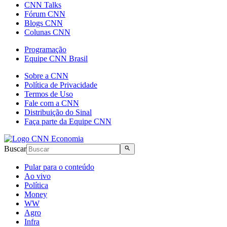
CNN Talks
Fórum CNN
Blogs CNN
Colunas CNN
Programação
Equipe CNN Brasil
Sobre a CNN
Política de Privacidade
Termos de Uso
Fale com a CNN
Distribuição do Sinal
Faça parte da Equipe CNN
Buscar
Pular para o conteúdo
Ao vivo
Política
Money
WW
Agro
Infra