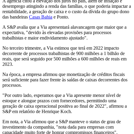
A agência citou a elevação dos juros no país, além de inflação e
desemprego atingindo a renda das famílias, o que poderia impactar a
rentabilidade, a geração de caixa e o custo da dívida do grupo dono
das bandeiras
Casas Bahia
e Ponto.
A S&P avalia que a Via apresentará alavancagem que maior que a
expectativa, "devido às elevadas provisões para processos
trabalhistas e maior endividamento ajustado".
No terceiro trimestre, a Via estimou que terá em 2022 impacto
decorrente de processos trabalhistas de 900 milhões a 1 bilhão de
reais, que será seguido por 500 milhões a 600 milhões de reais em
2023.
Na época, a empresa afirmou que monetização de créditos fiscais
será suficiente para fazer frente às saídas de caixas decorrentes dos
processos.
"Por outro lado, esperamos que a Via apresente menor nível de
estoque e alongue prazos com fornecedores, permitindo uma
geração de caixa operacional positiva ao final de 2022", afirmou a
S&P em relatório de Henrique Koch.
Em nota, a Via afirmou que a S&P manteve o status de grau de
investimento da companhia, "nota dada para empresas com
capacidade muito forte de honrar compromissos financeiros".