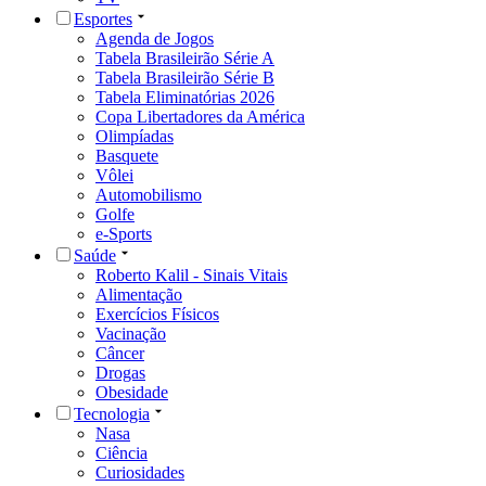
Esportes
Agenda de Jogos
Tabela Brasileirão Série A
Tabela Brasileirão Série B
Tabela Eliminatórias 2026
Copa Libertadores da América
Olimpíadas
Basquete
Vôlei
Automobilismo
Golfe
e-Sports
Saúde
Roberto Kalil - Sinais Vitais
Alimentação
Exercícios Físicos
Vacinação
Câncer
Drogas
Obesidade
Tecnologia
Nasa
Ciência
Curiosidades